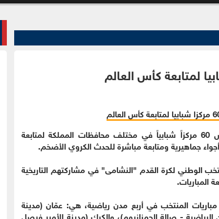
الوقائع الإخباري - أعلنت وزارة الشباب تخصيص 60 مركزاً شبابياً في مختلف محافظات المملكة لمتابعة
تخب الوطني لكرة القدم "النشامى" في مشاركتهم التاريخية
 المباريات.
اشات عملاقة لبث مباريات المنتخب في أربع مدن رياضية، هي: عمّان (مدينة
ن الرياضية - صالة الجمنازيوم)، والكرك (مدينة الأمير فيصل