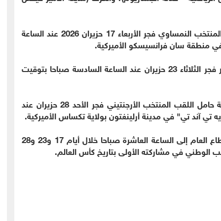
ويستهل النشامى مشوارهم في البطولة بمواجهة المنتخب النمساوي فجر الأربعاء 17 حزيران 2026 عند الساعة
 في منطقة سان فرانسيسكو الأميركية.
ويخوض المنتخب الوطني مباراته الثانية أمام الجزائر فجر الثلاثاء 23 حزيران عند الساعة السادسة صباحا بتوقيت
ويختتم النشامى منافسات دور المجموعات بمواجهة حامل اللقب المنتخب الأرجنتيني فجر الأحد 28 حزيران عند
 تي آند تي" في مدينة أرلينغتون بولاية تكساس الأميركية.
وكانت الحكومة قررت تأخير بدء الدوام الرسمي للقطاع العام إلى الساعة العاشرة صباحا خلال أيام 17 و23 و28
خب الوطني في مشاركته الأولى بتاريخ كأس العالم.