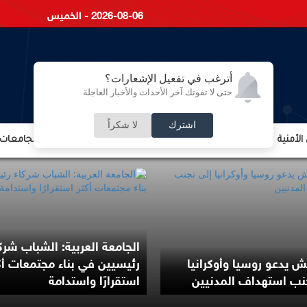
2026-08-06 - الخميس
أترغب في تفعيل الإشعارات؟
حتى لا تفوتك آخر الأحداث والأخبار العاجلة
اشترك
لا شكراً
لأمنية
الشؤون الإقتصادية
الشؤون البرلمانية
التعليم والجامعات
الجامعة العربية: الشباب شرك
ش يدعو روسيا وأوكرانيا
رئيسيين في بناء مجتمعات أك
نب استهداف المدنيين
استقرارًا واستدامة