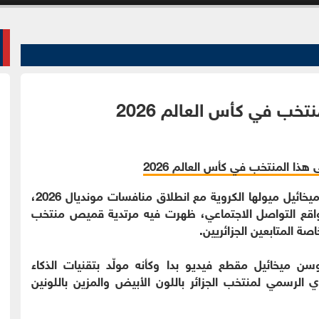
خب في كأس العالم 2026
الوقائع الإخباري - كشفت الفنانة السورية سوسن ميخائيل ميولها الكروية مع انطلاق منافسات مونديال 2026،
واقع التواصل الاجتماعي، ظهرت فيه مرتدية قميص منتخب
صة المتابعين الجزائريين.
 ميخائيل مقطع فيديو بدا وكأنه مولّد بتقنيات الذكاء
 الرسمي لمنتخب الجزائر باللون الأبيض والمزين باللونين