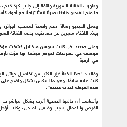
وظهرت الفنانة السورية واقفة إلى جانب كرة قدم، 
ما منح الفيديو طابعًا بصريًّا لافتًا تزامنًا مع أجواء كأس ال
وحمل الفيديو رسالة دعم واضحة لمنتخب الجزائر، وحصد
بهذه اللفتة، معبرين عن سعادتهم بدعم الفنانة السو
وعلى صعيد آخر، كانت سوسن ميخائيل كشفت مؤخرًا أ
موضحة في تصريحات لموقع فوشيا أنها مرَّت بأزم
في الرقبة.
وقالت: "هذا الخطأ غيّر الكثير من تفاصيل حياتي ال
كنت عليه سابقًا، وهو ما انعكس بشكل واضح على حا
هذه المرحلة كبداية جديدة".
وأضافت أن حالتها الصحية أثرت بشكل مباشر في 
الفرص والأعمال بسبب وضعي الصحي، وكنت أؤجل 