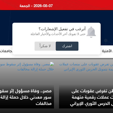
2026-08-07 - الجمعة
أترغب في تفعيل الإشعارات؟
حتى لا تفوتك آخر الأحداث والأخبار العاجلة
اشترك
لا شكراً
لأمنية
الشؤون الإقتصادية
الشؤون البرلمانية
التعليم والجامعات
ن تفرض عقوبات على
مصر.. وفاة مسؤول إثر سقو
 عملات رقمية متهمة
سور معدني خلال حملة إزالة
 الحرس الثوري الإيراني
مخالفات