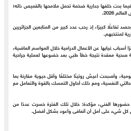
فيما بدت خلفها جدارية ضخمة تحمل ملامحها بالقميص ذاته؛
عالم 2026.
 تفاعلًا كبيرًا، إذ رحب عدد كبير من المتابعين الجزائريين
رية لمنتخبهم.
سباب غيابها عن الأعمال الدرامية خلال المواسم الماضية،
ة صحية معقدة نتيجة خطأ طبي بعد خضوعها لعملية جراحية
يومية، وأصبحت أعيش روتينًا مختلفًا وأقل حيوية مقارنة بما
لتي النفسية، ومع ذلك أحاول التمسك بالقوة والتعامل مع
حضورها الفني، مؤكدة: خلال تلك الفترة خسرت عددًا من
كل شيء على أمل أن أتعافى وأعود بشكل أفضل.