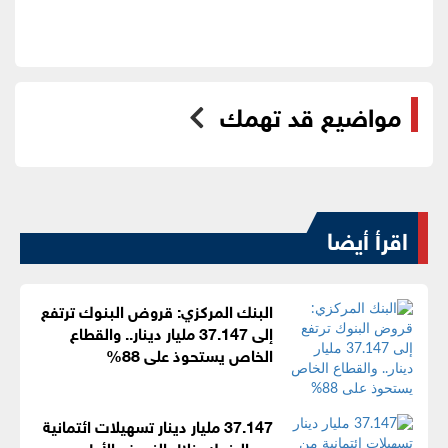
مواضيع قد تهمك
اقرأ أيضا
البنك المركزي: قروض البنوك ترتفع
إلى 37.147 مليار دينار.. والقطاع
الخاص يستحوذ على 88%
37.147 مليار دينار تسهيلات ائتمانية
من البنوك خلال النصف الأول من