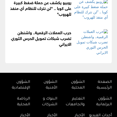
روبيو يكشف عن حملة ضغط كبيرة
على كوبا .. "لن نترك للنظام أي منفذ
للهروب"
حرب العملات الرقمية.. واشنطن
تضرب شبكات تمويل الحرس الثوري
الايراني
الصفحة
الشؤون
الشؤون
الشؤون
الرئيسية
المحلية
الأمنية
الإقتصادية
الشؤون
التعليم
البنوك و
الرياضة
البرلمانية
والجامعات
الشركات
المحلية
أحداث الفيديو
الأخبار
الأخبار
الأخبار