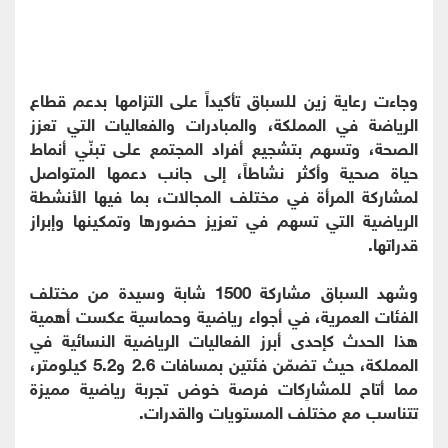
وجاءت رعاية زين للسباق تأكيداً على التزامها بدعم قطاع
الرياضة في المملكة، والمبادرات والفعاليات التي تعزز
الصحة، وتسهم بتشجيع أفراد المجتمع على تبنّي أنماط
حياة صحية وأكثر نشاطاً، إلى جانب دعمها المتواصل
لمشاركة المرأة في مختلف المجالات، بما فيها الأنشطة
الرياضية التي تسهم في تعزيز حضورها وتمكينها وإبراز
قدراتها.
وشهد السباق مشاركة 1500 شابة وسيدة من مختلف
الفئات العمرية، في أجواء رياضية وحماسية عكست أهمية
هذا الحدث كإحدى أبرز الفعاليات الرياضية النسائية في
المملكة، حيث تضمّن فئتين بمسافات 2.6 و5.2 كيلومتر،
مما أتاح للمشارِكات فرصة خوض تجربة رياضية مميزة
تتناسب مع مختلف المستويات والقدرات.