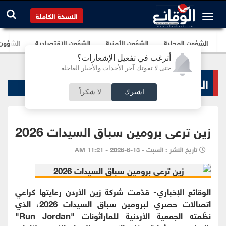
النسخة الكاملة
الشؤون المحلية
الشؤون الأمنية
الشؤون الإقتصادية
الشؤون ا
أترغب في تفعيل الإشعارات؟
حتى لا تفوتك آخر الأحداث والأخبار العاجلة
البنوك و الشركات
اشترك
لا شكراً
زين ترعى برومين سباق السيدات 2026
تاريخ النشر : السبت - 13-6-2026 - 11:21 AM
الوقائع الإخباري- قدّمت شركة زين الأردن رعايتها كراعي
اتصالات حصري لبرومين سِباق السيدات 2026، الذي
نظّمته الجمعية الأردنية للماراثونات "Run Jordan"