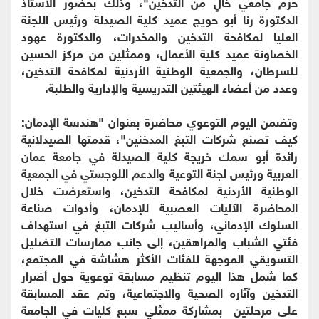
حرم جامعي خالٍ من التدخين"، وذلك بحضور الأستاذ
الدكتورة رنا أبو حويج عميد كلية الصيدلة ورئيس اللجنة
العليا لمكافحة التدخين والمخدرات، والدكتورة عهود
الخصاونة عميد كلية الأعمال، وممثلين من مركز الحسين
للسرطان، والجمعية الوطنية الأردنية لمكافحة التدخين،
وعدد من أعضاء الهيئتين التدريسية والإدارية والطلبة.
وتضمن اليوم التوعوي محاضرة بعنوان "هندسة الإدمان:
كيف تصنع شركات التبغ المدخنين"، قدمتها الصيدلانية
رائدة أبو سمك خريجة كلية الصيدلة في جامعة عمان
العربية ورئيس لجنة التوعية والدعم اللوجستي في الجمعية
الوطنية الأردنية لمكافحة التدخين، واستعرضت خلال
المحاضرة الآليات العصبية للإدمان، وأدوات صناعة
السلوك الإدماني، وأساليب شركات التبغ في استهداف
فئتي الشباب والمراهقين، إلى جانب ممارسات التضليل
التسويقي الموجهة للفئات الأكثر هشاشة في المجتمع،
كما شمل هذا اليوم تنظيم مسابقة توعوية حول أضرار
التدخين وآثاره الصحية والاجتماعية، وتم عقد المسابقة
على مرحلتين بمشاركة ممثلي سبع كليات في الجامعة