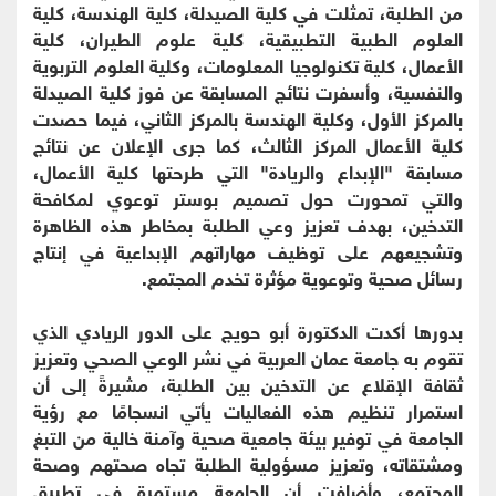
من الطلبة، تمثلت في كلية الصيدلة، كلية الهندسة، كلية
العلوم الطبية التطبيقية، كلية علوم الطيران، كلية
الأعمال، كلية تكنولوجيا المعلومات، وكلية العلوم التربوية
والنفسية، وأسفرت نتائج المسابقة عن فوز كلية الصيدلة
بالمركز الأول، وكلية الهندسة بالمركز الثاني، فيما حصدت
كلية الأعمال المركز الثالث، كما جرى الإعلان عن نتائج
مسابقة "الإبداع والريادة" التي طرحتها كلية الأعمال،
والتي تمحورت حول تصميم بوستر توعوي لمكافحة
التدخين، بهدف تعزيز وعي الطلبة بمخاطر هذه الظاهرة
وتشجيعهم على توظيف مهاراتهم الإبداعية في إنتاج
رسائل صحية وتوعوية مؤثرة تخدم المجتمع.
بدورها أكدت الدكتورة أبو حويج على الدور الريادي الذي
تقوم به جامعة عمان العربية في نشر الوعي الصحي وتعزيز
ثقافة الإقلاع عن التدخين بين الطلبة، مشيرةً إلى أن
استمرار تنظيم هذه الفعاليات يأتي انسجامًا مع رؤية
الجامعة في توفير بيئة جامعية صحية وآمنة خالية من التبغ
ومشتقاته، وتعزيز مسؤولية الطلبة تجاه صحتهم وصحة
المجتمع، وأضافت أن الجامعة مستمرة في تطبيق