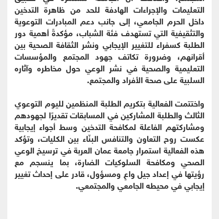
التعليمات والإجراءات الهادفة للحد من ظاهرة التدخين
داخل الحرم الجامعي، إلى جانب دعم المبادرات التوعوية
والتثقيفية التي تستهدف فئة الشباب، مؤكدةً أهمية دور
الطلبة كسفراء للتغيير الإيجابي ونشر الثقافة الصحية بين
أقرانهم، وضرورة تكاتف جهود المجتمع والمؤسسات
التعليمية والصحية في نشر الوعي حول مخاطره وآثاره
السلبية على صحة الأفراد والمجتمع.
واختتمت الفعالية بتكريم الطلبة المنظمين لليوم التوعوي
الثالث والطلبة المشاركين في المسابقات تقديرًا لجهودهم
ومشاركتهم الفاعلة لمكافحة التدخين وسط أجواء إيجابية
عكست روح التعاون والتنافس البنّاء بين الكليات، وتؤكد
هذه الفعالية استمرار جامعة عمان العربة في ترسيخ الوعي
الصحي ومكافحة السلوكيات الضارة، بما ينسجم مع
رؤيتها في إعداد جيل واعٍ ومسؤول، قادر على إحداث تغيير
إيجابي في محيطه الجامعي والمجتمعي.