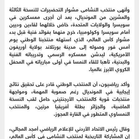
وأنهى منتخب النشامى مشوار التحضيرات للنسخة الثالثة
والعشرين من المونديال، بعد أن أجرى معسكرين في
سويسرا والولايات المتحدة، خاض خلالهما لقاءين وديين
أمام سويسرا وكولومبيا، خرج منهما بفوائد فنية قبل بدء
مشوار كأس العالم، الذي استهله منتخبنا الوطني يوم
أمس فور وصوله إلى مدينة بورتلاند بولاية أوريغون
الأمريكية، ليدشن معسكره الرسمي وتدريباته الفنية
والبدنية، تأهبا للقاء النمسا في أولى مبارياته في المحفل
الكروي الأبرز عالميا.
وأكد رياضيون، أن المنتخب الوطني قادر على تحقيق نتائج
إيجابية في المونديال رغم صعوبة المهمة، ومواجهة
منتخبات قوية كالمنتخب الأرجنتيني حامل لقب النسخة
الماضية، والجزائر بطلة أفريقيا مرتين، والمنتخب
النمساوي المتطور في القارة العجوز.
وقال رئيس الاتحاد الأردني للإعلام الرياضي أمجد المجالي،
إن المشاركة التاريخية لمنتخب النشامى في كأس العالم،