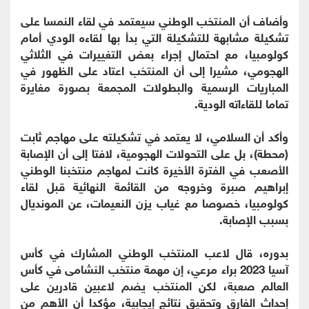
وأضاف أن المنتخب الوطني سيعتمد في لقاء النمسا على
تشكيلة مشابهة للتشكيلة التي بدأ بها لقاءه الودي أمام
كولومبيا، مع احتمال إجراء بعض التغييرات في الثلاثي
الهجومي، مشيرا إلى أن المنتخب اعتاد على الظهور في
المباريات الرسمية والبطولات المجمعة بصورة مغايرة
تماما للقاءاته الودية.
وأكد أن السلامي، لا يعتمد في تشكيلته على مهاجم ثابت
(محطة)، بل على التحولات الهجومية، لافتا إلى أن الإصابة
الأصعب في الفترة الأخيرة كانت لمهاجم منتخبنا الوطني
إبراهيم صبرة وخروجه من القائمة النهائية قبل لقاء
كولومبيا، خصوصا مع غياب يزن النعيمات، عن المونديال
بسبب الإصابة.
بدوره، قال لاعب المنتخب الوطني المشارك في كأس
آسيا 2023 براء مرعي، إن مهمة منتخب النشامى في كأس
العالم صعبة، لكن المنتخب يضم لاعبين قادرين على
إحداث الفارق وتحقيق نتائج إيجابية، مؤكدا أن الأهم من