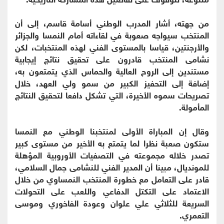
من جهته، أشار المدرب الوطني أسامة قاسم، إلى أن
المنتخب سيواجه صعوبة في لقاءاته أمام النمسا والجزائر
والأرجنتين، قياسا بالمستوى الفني لهذه المنتخبات، لكن
نشامى المنتخب قادرون على تحقيق نتائج إيجابية
مستندين إلى الروح العالية والحماس الذي يتمتعون به،
إضافة إلى التحفيز الكبير من سمو ولي العهد، خلال
تصريحات سموه الأخيرة، التي تشكل دافعا لتحقيق النتائج
المأمولة.
وقال إن المباراة الأولى لمنتخبنا الوطني مع النمسا
ستكون صعبة نظرا لما يتمتع به الأخير من مستوى كبير
تصدر خلاله مجموعته في التصفيات الأوروبية المؤهلة
للمونديال، مبينا أن المدير الفني للنشامى جمال السلامي،
قادر على التعامل مع خطورة المنتخب النمساوي من خلال
الاعتماد على التكتل الدفاعي واللعب على التحولات
السريعة للثلاثي علي علوان وعودة الفاخوري وموسى
التعمري.