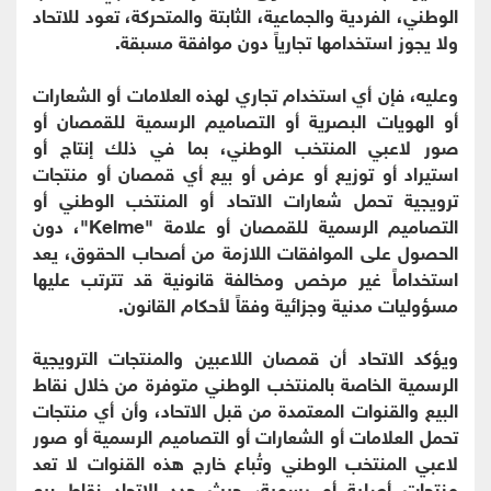
الوطني، الفردية والجماعية، الثابتة والمتحركة، تعود للاتحاد
ولا يجوز استخدامها تجارياً دون موافقة مسبقة.
وعليه، فإن أي استخدام تجاري لهذه العلامات أو الشعارات
أو الهويات البصرية أو التصاميم الرسمية للقمصان أو
صور لاعبي المنتخب الوطني، بما في ذلك إنتاج أو
استيراد أو توزيع أو عرض أو بيع أي قمصان أو منتجات
ترويجية تحمل شعارات الاتحاد أو المنتخب الوطني أو
التصاميم الرسمية للقمصان أو علامة "Kelme"، دون
الحصول على الموافقات اللازمة من أصحاب الحقوق، يعد
استخداماً غير مرخص ومخالفة قانونية قد تترتب عليها
مسؤوليات مدنية وجزائية وفقاً لأحكام القانون.
ويؤكد الاتحاد أن قمصان اللاعبين والمنتجات الترويجية
الرسمية الخاصة بالمنتخب الوطني متوفرة من خلال نقاط
البيع والقنوات المعتمدة من قبل الاتحاد، وأن أي منتجات
تحمل العلامات أو الشعارات أو التصاميم الرسمية أو صور
لاعبي المنتخب الوطني وتُباع خارج هذه القنوات لا تعد
منتجات أصلية أو رسمية، حيث حدد الاتحاد نقاط بيع