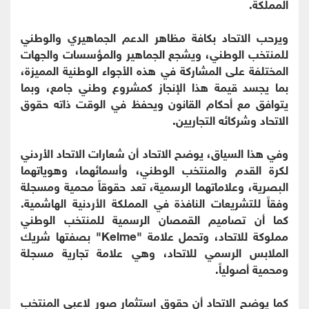
المملكة.
ويرحب الاتحاد بكافة مظاهر الدعم الجماهيري والوطني
للمنتخب الوطني، ويشجع الجماهير والمؤسسات والجهات
المختلفة على المشاركة في هذه الأجواء الوطنية المميزة،
بما يجسد قيمة هذا الإنجاز كمشروع وطني جامع، وبما
يتوافق مع أحكام القانون ويحفظ في الوقت ذاته حقوق
الاتحاد وشركائه التجاريين.
وفي هذا السياق، يوضح الاتحاد أن شعارات الاتحاد الأردني
لكرة القدم والمنتخب الوطني، وأسمائهما، وهوياتهما
البصرية، وعلاماتهما الرسمية، تعد حقوقاً محمية ومسجلة
وفقاً للتشريعات النافذة في المملكة الأردنية الهاشمية.
كما أن تصاميم القمصان الرسمية للمنتخب الوطني
مملوكة للاتحاد، وتحمل علامة "Kelme" بصفتها شريك
الملابس الرسمي للاتحاد، وهي علامة تجارية مسجلة
ومحمية أصولياً.
كما يوضح الاتحاد أن حقوق استثمار صور لاعبي المنتخب