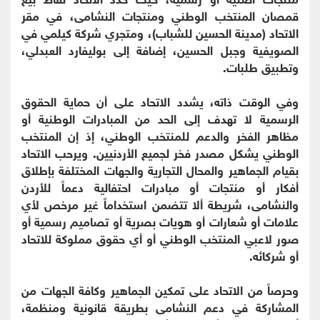
قمصان المنتخب الوطني ومنتجات النشامى، في مقر
الاتحاد (مدينة الحسين للشباب)، ومتجري شركة كيلمي في
الصويفية وجبل الحسين، إضافة إلى بوليفارد العبدلي،
وتطبيق طلبات.
وفي الوقت ذاته، يشدد الاتحاد على أن حماية الحقوق
الرسمية لا تهدف إلى الحد من المبادرات الوطنية أو
مظاهر الفخر والدعم للمنتخب الوطني، إذ إن المنتخب
الوطني يشكل مصدر فخر لجميع الأردنيين. ويرحب الاتحاد
بقيام الجماهير والمحال التجارية والجهات المختلفة بإطلاق
أفكار أو منتجات أو مبادرات احتفالية دعماً للأردن
والنشامى، شريطة ألا تتضمن استخداماً غير مرخص لأي
علامات أو شعارات أو هويات بصرية أو تصاميم رسمية أو
صور لاعبي المنتخب الوطني أو أي حقوق مملوكة للاتحاد
أو شركائه.
وحرصاً من الاتحاد على تمكين الجماهير وكافة الجهات من
المشاركة في دعم النشامى بطريقة قانونية ومنظمة،