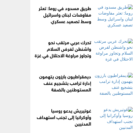
طريق مسدود في روما: تعثر
مفاوضات لبنان واسرائيل
وسط تصعيد عسكري
تحرك عربي مرتقب نحو
واشنطن لفرض السلام
وتجاوز مراوغة الاحتلال في غزة
ديمقراطيون بارزون يتهمون
إدارة ترامب بتشجيع عنف
المستوطنين بالضفة
غوتيريش يدعو روسيا
وأوكرانيا إلى تجنب استهداف
المدنيين