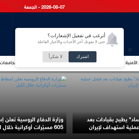
2026-08-07 - الجمعة
أترغب في تفعيل الإشعارات؟
حتى لا تفوتك آخر الأحداث والأخبار العاجلة
اشترك
لا شكراً
لأمنية
الشؤون الإقتصادية
الشؤون البرلمانية
التعليم والجامعات
اد" يطيح بقيادات بعد
وزارة الدفاع الروسية تعلن إ
لية استهداف لإيران
605 مسيّرات أوكرانية خلال الليل