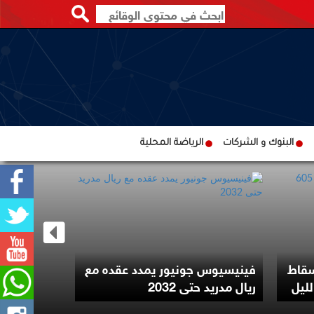
البنوك و الشركات
الرياضة المحلية
ترامب يوقع
سقاط
فينيسيوس جونيور يمدد عقده مع
لتقييد حق 
ريال مدريد حتى 2032
الأميركية با