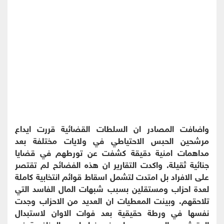
واضافت المصادر ان السلطات القضائية قررت ايداع
مرشحين الحبس الاحتياطي في ولايات مختلفة بعد
مداهمات امنية دقيقة كشفت عن تورطهم في قضايا
جنائية ثقيلة. واكدت التقارير ان هذه الفضائح لم تقتصر
على الافراد بل امتدت لتشمل اسقاط قوائم انتخابية كاملة
لعدة احزاب ومستقلين بسبب شبهات المال الفاسد التي
تلاحقهم. وبينت المعطيات ان العديد من الاحزاب وجدت
نفسها في ورطة حقيقية بعد فوات الاوان لاستبدال
المترشحين المبعدين مما يعني غيابها عن المنافسة في