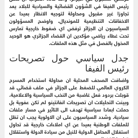
رئيس الفيفا في الشؤون القضائية والسيادية للبلاد يعد
تجاوزا غير مقبول ومحاولة لتوجيه الانظار بعيدا عن
الاخفاقات التنظيمية للمونديال. واوضح المسؤولون
السياسيون ان الجزائر ترفض اي ضغوط خارجية تمارس
تحت غطاء رياضي مؤكدين ان القضاء الجزائري هو الوحيد
المخول بالفصل في مثل هذه الملفات.
جدل سياسي حول تصريحات
رئيس الفيفا
واضافت الصحف المحلية ان محاولة استخدام المسرح
الكروي العالمي للضغط على الجزائر في ملف قضائي قد
قوبلت بردود فعل غاضبة من النخب السياسية والاعلامية.
وبينت التحليلات ان تصريحات انفانتينو لم تكن عفوية بل
حملت ابعادا سياسية تهدف الى التاثير في مسار ملفات
سيادية. وشدد السياسيون على ان الاولوية يجب ان تظل
للملفات الوطنية بعيدا عن اي املاءات خارجية قد تحاول
استغلال المحافل الدولية للنيل من سيادة الدولة واستقلال