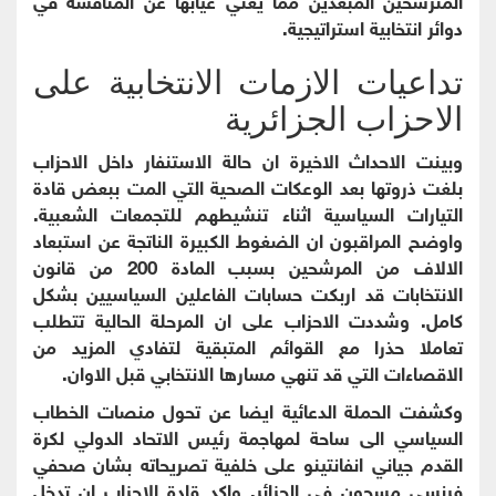
دوائر انتخابية استراتيجية.
تداعيات الازمات الانتخابية على
الاحزاب الجزائرية
وبينت الاحداث الاخيرة ان حالة الاستنفار داخل الاحزاب
بلغت ذروتها بعد الوعكات الصحية التي المت ببعض قادة
التيارات السياسية اثناء تنشيطهم للتجمعات الشعبية.
واوضح المراقبون ان الضغوط الكبيرة الناتجة عن استبعاد
الالاف من المرشحين بسبب المادة 200 من قانون
الانتخابات قد اربكت حسابات الفاعلين السياسيين بشكل
كامل. وشددت الاحزاب على ان المرحلة الحالية تتطلب
تعاملا حذرا مع القوائم المتبقية لتفادي المزيد من
الاقصاءات التي قد تنهي مسارها الانتخابي قبل الاوان.
وكشفت الحملة الدعائية ايضا عن تحول منصات الخطاب
السياسي الى ساحة لمهاجمة رئيس الاتحاد الدولي لكرة
القدم جياني انفانتينو على خلفية تصريحاته بشان صحفي
فرنسي مسجون في الجزائر. واكد قادة الاحزاب ان تدخل