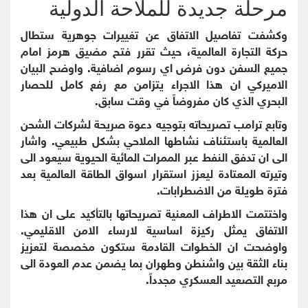
مرحلة جديدة للملاحة الدولية
وكشفت تفاصيل الاتفاق عن تغييرات جوهرية ستطال
حركة التجارة العالمية، حيث تقرر فتح مضيق هرمز امام
جميع السفن دون فرض اي رسوم اضافية. واوضح البيان
الاميركي ان هذا الاجراء يتزامن مع رفع كامل للحصار
البحري الذي كان مفروضاً في وقت سابق.
وتابع ترامب تصريحاته بتوجيه دعوة صريحة لشركات الشحن
العالمية باستئناف نشاطها الملاحي بشكل طبيعي. واشار
الى ان تدفق النفط عبر الممرات المائية الحيوية سيعود الى
وتيرته المعتادة ليعزز استقرار اسواق الطاقة العالمية بعد
فترة طويلة من الاضطرابات.
واختتمت الاطراف المعنية تصريحاتها بالتأكيد على ان هذا
الاتفاق يمثل ركيزة اساسية لارساء الامن الاقليمي.
واوضحت ان الخطوات القادمة ستكون مخصصة لتعزيز
بناء الثقة بين واشنطن وطهران بما يضمن عدم العودة الى
مربع التصعيد العسكري مجدداً.