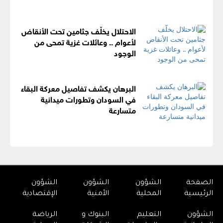
الاحتلال يخلّف جثامين تحت الأنقاض
لأعوام .. وعائلات غزية تمحى من
الوجود
البرهان يكشف تفاصيل معركة البقاء
في السودان وتطورات ميدانية
متسارعة
الصفحة
الشؤون
الشؤون
الشؤون
الرئيسية
المحلية
الأمنية
الإقتصادية
الشؤون
التعليم
البنوك و
الرياضة