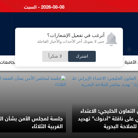
2026-08-08 - السبت
أترغب في تفعيل الإشعارات؟
حتى لا تفوتك آخر الأحداث والأخبار العاجلة
اشترك
لا شكراً
لأمنية
الشؤون الإقتصادية
الشؤون البرلمانية
التعليم والجامعات
لتعاون الخليجي: الاعتداء
ني على ناقلة "أدنوك" تهديد
جلسة لمجلس الأمن بشأن ا
للملاحة البحرية
الغربية الثلاثاء