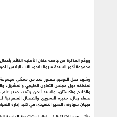
ووقّع المذكرة عن جامعة عمّان الأهلية القائم بأعمال
مجموعة أكور السيدة فيرونا نايدو، نائب الرئيس للموا
وشهد حفل التوقيع حضور عدد من ممثلي مجموعة أكور
لمنطقة دول مجلس التعاون الخليجي والمشرق، وال
والخليج وباكستان، والسيد أيمن رشيد، مدير عام 
صفاء رحال، مديرة التسويق والاتصال العنقودية ل
جيهان سهاونة، المدير التنفيذي في كلية إدارة الضياف
وتأتي هذه الاتفاقية في إطار استراتيجية الجامعة الر