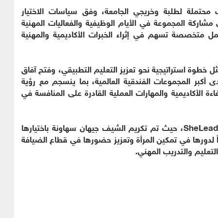
محتملة لطلبة وخريجي الجامعة، وفق سياسات الاختيار
شاركة المجموعة في الأيام الوظيفية والفعاليات المهنية
ل متخصصة تسهم في إثراء الخبرات الأكاديمية والمهنية
ثل خطوة استراتيجية نحو تعزيز التعليم التطبيقي، وفتح آفاق
 أكبر المجموعات الفندقية العالمية، بما ينسجم مع رؤية
اءة الأكاديمية والمهارات العملية القادرة على المنافسة في
وتزامن توقيع المذكرة مع إطلاق مبادرة SheLeads Levant، حيث تم تكريم الشيف جيهان سهاونة باختيارها
ً لدورها في تمكين المرأة وتعزيز حضورها في قطاع الضيافة
لتعليم والتدريب المهني.