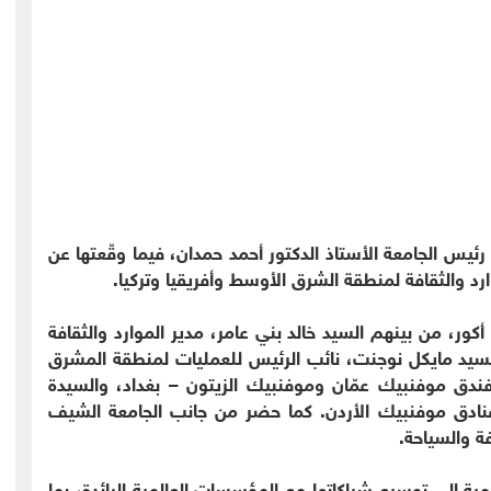
 رئيس الجامعة الأستاذ الدكتور أحمد حمدان، فيما وقّعتها عن
رد والثقافة لمنطقة الشرق الأوسط وأفريقيا وتركيا.
، من بينهم السيد خالد بني عامر، مدير الموارد والثقافة
سيد مايكل نوجنت، نائب الرئيس للعمليات لمنطقة المشرق
فندق موفنبيك عمّان وموفنبيك الزيتون – بغداد، والسيدة
فنادق موفنبيك الأردن. كما حضر من جانب الجامعة الشيف
ة والسياحة.
امية إلى توسيع شراكاتها مع المؤسسات العالمية الرائدة، بما