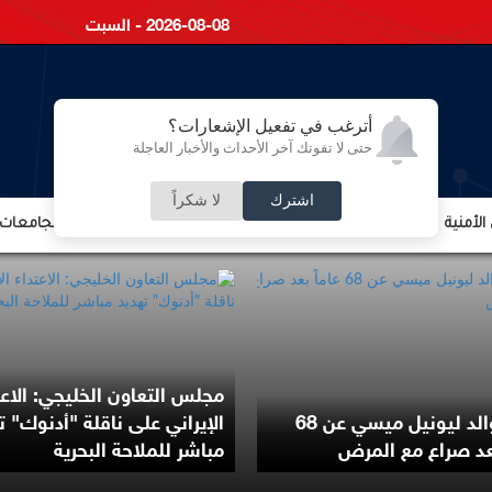
2026-08-08 - السبت
أترغب في تفعيل الإشعارات؟
حتى لا تفوتك آخر الأحداث والأخبار العاجلة
اشترك
لا شكراً
لأمنية
الشؤون الإقتصادية
الشؤون البرلمانية
التعليم والجامعات
مجلس التعاون الخليجي: الاعت
وفاة والد ليونيل ميسي عن 68
الإيراني على ناقلة "أدنوك" ت
بعد صراع مع المرض
مباشر للملاحة البحرية