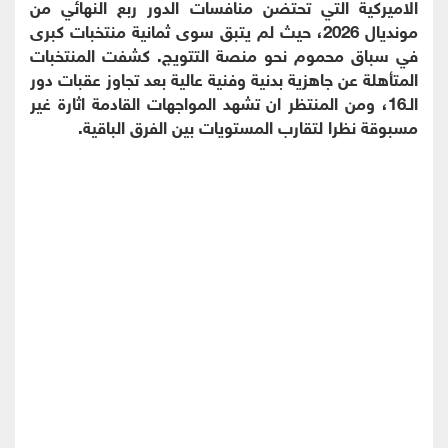
الاميركية التي تحتضن منافسات الدور ربع النهائي من
مونديال 2026، حيث لم يتبق سوى ثمانية منتخبات كبرى
في سباق محموم نحو منصة التتويج. كشفت المنتخبات
المتأهلة عن جاهزية بدنية وفنية عالية بعد تجاوز عقبات دور
الـ16، ومن المنتظر ان تشهد المواجهات القادمة اثارة غير
مسبوقة نظرا لتقارب المستويات بين الفرق الباقية.