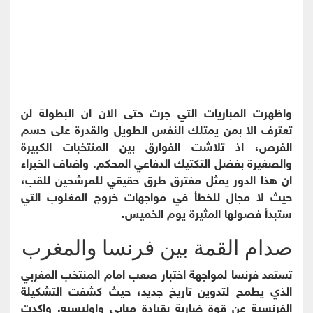
واظهرت المباريات التي جرت حتى الان ان البطولة لن
تعترف الا بمن يمتلك النفس الطويل والقدرة على حسم
الفرص، اذ تلاشت الفوارق بين المنتخبات الكبيرة
والصغيرة بفضل التكتيك الدفاعي المحكم. واضاف الخبراء
ان هذا الدور يمثل مفترق طرق حقيقي للمرشحين للقب،
حيث لا مجال للخطأ في مواجهات خروج المغلوب التي
ستبدأ فصولها المثيرة يوم الخميس.
صدام القمة بين فرنسا والمغرب
تستعد فرنسا لمواجهة اختبار صعب امام المنتخب المغربي
الذي يطمح لتدوين تاريخ جديد، حيث كشفت التشكيلة
الفرنسية عن قوة ضاربة بقيادة مبابي واوليسيه. واكدت