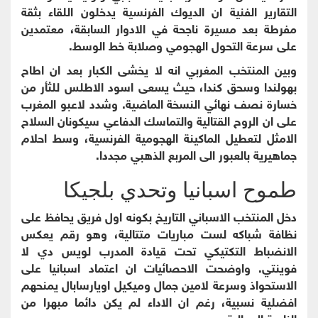
التقارير الفنية ان الديوك الفرنسية يدخلون اللقاء بثقة
مفرطة بعد مسيرة ناجحة في الادوار السابقة، معتمدين
على سرعة التحول الهجومي وصلابة خط الوسط.
وبين المنتخب المغربي انه لا يخشى الكبار بعد ان اطاح
بهولندا وسحق كندا، حيث يسعى اسود الاطلس للثأر من
خسارة نصف نهائي النسخة الماضية. وشدد لاعبو المغرب
على ان الروح القتالية والتماسك الدفاعي سيكونان السلاح
الامثل لتعطيل الماكينة الهجومية الفرنسية، وسط احلام
جماهيرية بالعبور الى المربع الذهبي مجددا.
طموح اسبانيا وتحدي بلجيكا
دخل المنتخب الاسباني التاريخ بكونه اول فريق يحافظ على
نظافة شباكه لست مباريات متتالية، وهو رقم يعكس
الانضباط التكتيكي تحت قيادة المدرب لويس دي لا
فوينتي. واوضحت الاحصائيات ان اعتماد اسبانيا على
الاستحواذ وسرعة لامين جمال وميكيل اويارسابال يمنحهم
افضلية نسبية، رغم ان الاداء لم يكن دائما مبهرا من
الناحية الجمالية.