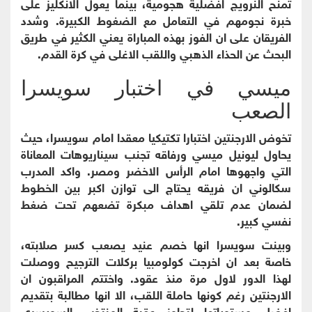
تمنح النرويج افضلية هجومية، بينما يعول الانكليز على
خبرة نجومهم في التعامل مع الضغوط الكبيرة. وشدد
الفريقان على ان الفوز بهذه المباراة يعني الكثير في طريق
البحث عن الحذاء الذهبي واللقب الاغلى في كرة القدم.
ميسي في اختبار سويسرا
الصعب
تخوض الارجنتين اختبارا تكتيكيا معقدا امام سويسرا، حيث
يحاول ليونيل ميسي ورفاقه تجنب سيناريوهات المعاناة
التي واجهوها امام الرأس الاخضر ومصر. واكد المدرب
سكالوني ان فريقه يحتاج الى توازن اكبر بين الخطوط
لضمان عدم تلقي اهداف مبكرة تضعهم تحت ضغط
نفسي كبير.
وبينت سويسرا انها خصم عنيد يصعب كسر صلابته،
خاصة بعد ان اخرجت كولومبيا بركلات الترجيح ووصلت
لهذا الدور لاول مرة منذ عقود. واختتم المراقبون ان
الارجنتين رغم كونها حاملة اللقب، الا انها مطالبة بتقديم
افضل مستوياتها لتجاوز عقبة المنتخب السويسري