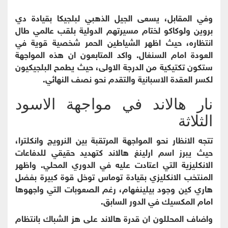
وفي المقابل، يسعى الجيل الذهبي لبلجيكا بقيادة دي
بروين ولوكاكو لختام مسيرتهم الدولية بلقب عالمي طال
انتظاره، حيث اظهر الشياطين الحمر شخصية قوية في
العودة امام السنغال. واكد المتابعون ان هذه المواجهة
ستكون تكتيكية من الدرجة الاولى، حيث يطمح البلجيكيون
لكسر العقدة الاسبانية والتقدم نحو نصف النهائي.
نار هالاند في مواجهة الاسود
الثلاثة
تتجه الانظار نحو المواجهة المرتقبة بين النرويج وانكلترا،
حيث يبرز اسم ارلينغ هالاند كتهديد حقيقي للدفاعات
الانكليزية التي اعتادت عليه في الدوري المحلي. واظهر
المنتخب الانكليزي بقيادة توماس توخل قوة كبيرة بفضل
هاري كين وجود بيلينغهام، رغم الصعوبات التي واجهوها
امام المكسيك في الدور السابق.
واضاف المحللون ان قدرة هالاند على هز الشباك بانتظام