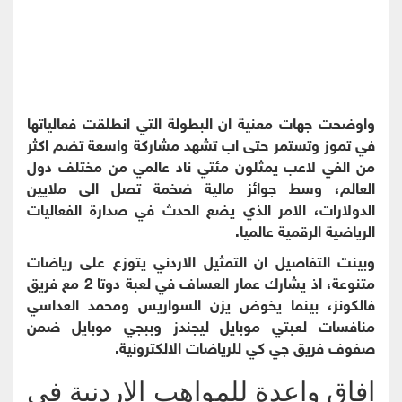
واوضحت جهات معنية ان البطولة التي انطلقت فعالياتها
في تموز وتستمر حتى اب تشهد مشاركة واسعة تضم اكثر
من الفي لاعب يمثلون مئتي ناد عالمي من مختلف دول
العالم، وسط جوائز مالية ضخمة تصل الى ملايين
الدولارات، الامر الذي يضع الحدث في صدارة الفعاليات
الرياضية الرقمية عالميا.
وبينت التفاصيل ان التمثيل الاردني يتوزع على رياضات
متنوعة، اذ يشارك عمار العساف في لعبة دوتا 2 مع فريق
فالكونز، بينما يخوض يزن السواريس ومحمد العداسي
منافسات لعبتي موبايل ليجندز وببجي موبايل ضمن
صفوف فريق جي كي للرياضات الالكترونية.
افاق واعدة للمواهب الاردنية في