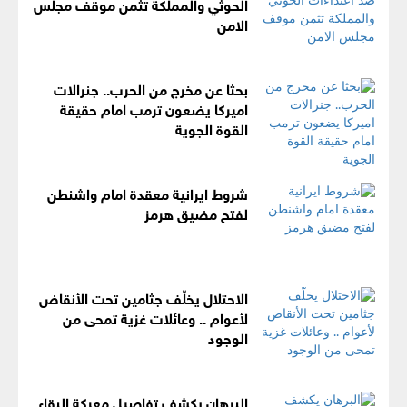
الحوثي والمملكة تثمن موقف مجلس
الامن
بحثا عن مخرج من الحرب.. جنرالات
اميركا يضعون ترمب امام حقيقة
القوة الجوية
شروط ايرانية معقدة امام واشنطن
لفتح مضيق هرمز
الاحتلال يخلّف جثامين تحت الأنقاض
لأعوام .. وعائلات غزية تمحى من
الوجود
البرهان يكشف تفاصيل معركة البقاء