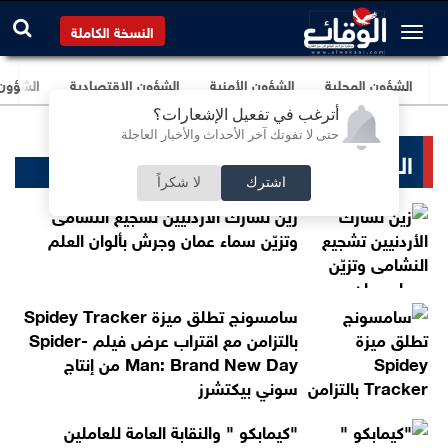
النسخة الكاملة
الشؤون المحلية
الشؤون الأمنية
الشؤون الإقتصادية
الشؤون ا
أترغب في تفعيل الإشعارات؟
حتى لا تفوتك آخر الأحداث والأخبار العاجلة
البنوك و الشركات
اشترك
لا شكراً
زين تشارك الأردنيين تشجيع النشامى
وتزيّن سماء عمان وجرش بألوان العلم
سامسونج تطلق ميزة Spidey Tracker
بالتزامن مع اقتراب عرض فيلم Spider-
Man: Brand New Day من إنتاج
سوني بيكتشرز
"كيمابكو " والنقابة العامة للعاملين