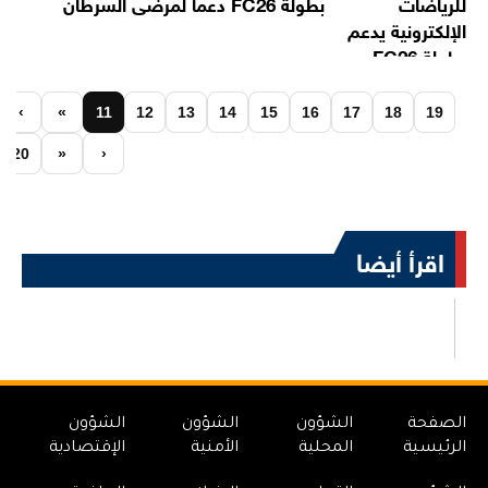
بطولة FC26 دعماً لمرضى السرطان
‹
«
11
12
13
14
15
16
17
18
19
20
»
›
اقرأ أيضا
الصفحة
الشؤون
الشؤون
الشؤون
الرئيسية
المحلية
الأمنية
الإقتصادية