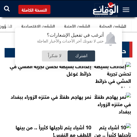
النسخة الكاملة
الشؤون المحلية
الشؤون الأمنية
الشؤون الإقتصادية
الشؤون ا
أترغب في تفعيل الإشعارات؟
حتى لا تفوتك آخر الأحداث والأخبار العاجلة
حوادث ساخنة
اشترك
لا شكراً
إعدادات بسيطة تحسّن تجربة المشي في
خرائط غوغل
نمر يهاجم طفلاً في متنزه الزوراء ببغداد
10 أشياء يتم تأجيلها كثيراً .. من بينها
اللطف مع النفس!