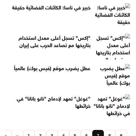
خبير في ناسا: الكائنات الفضائية حقيقة
"إكس" تسجل أعلى معدل استخدام
بتاريخها مع تصاعد الحرب على إيران
عطل يضرب موقع (فيس بوك) عالمياً
"غوغل" تمهد لإدماج "نانو بانانا" في
خرائطها
‹
«
1
2
3
4
5
6
7
8
9