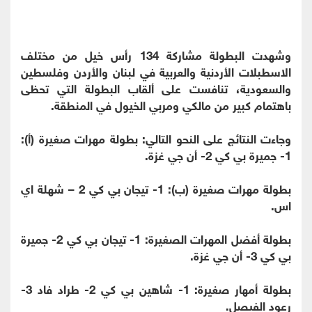
وشهدت البطولة مشاركة 134 رأس خيل من مختلف
الاسطبلات الأردنية والعربية في لبنان والأردن وفلسطين
والسعودية، تنافست على ألقاب البطولة التي تحظى
باهتمام كبير من مالكي ومربي الخيول في المنطقة.
وجاءت النتائج على النحو التالي: بطولة مھرات صغيرة (أ):
1- جميرة بي كي 2- أن جي غزة.
بطولة مھرات صغيرة (ب): 1- تيجان بي كي 2 – شهلة اي
اس.
بطولة أفضل المهرات الصغيرة: 1- تيجان بي كي 2- جميرة
بي كي 3- أن جي غزة.
بطولة أمھار صغيرة: 1- شاهين بي كي 2- طراد فاد 3-
رعود الفيصل.