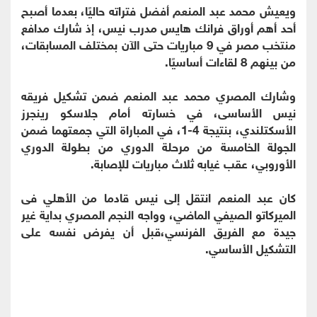
ويعيش محمد عبد المنعم أفضل فتراته حاليًا، بعدما أصبح
أحد أهم أوراق فرانك هايس مدرب نيس، إذ شارك مدافع
منتخب مصر في 9 مباريات حتى الآن بمختلف المسابقات،
من بينهم 8 لقاءات أساسيًا.
وشارك المصري محمد عبد المنعم ضمن تشكيل فريقه
نيس الأساسى، في خسارته أمام جلاسكو رينجرز
الأسكتلندي، بنتيجة 4-1، في المباراة التي جمعتهما ضمن
الجولة الخامسة من مرحلة الدوري من بطولة الدوري
الأوروبي، عقب غيابه ثلاث مباريات للإصابة.
كان عبد المنعم انتقل إلى نيس قادما من الأهلي فى
الميركاتو الصيفي الماضي، وواجه النجم المصري بداية غير
جيدة مع الفريق الفرنسي،قبل أن يفرض نفسه على
التشكيل الأساسي.