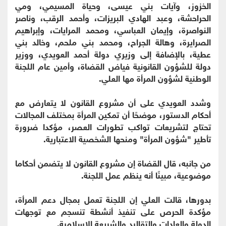
الخزوز، وآيات بني عيسى، وحياة المسيمي، ومي
الحراحشة، وعبد الهادي البريزات، وأحمد الرقب، وناصر
النواصرة، وإيمان العباسي، ومحمد المرايات، وإبراهيم
الصرايرة، وهالة الجراح، ومحمد بني ملحم، وخالد بني
عطية، بالإضافة إلى وزيري دولة أحمد العويدي، ووزير
دولة للشؤون القانونية فياض القضاة، وأمين عام اللجنة
الوطنية لشؤون المرأة مها العلي.
وشدد العويدي على أن مشروع القانون لا يتعارض مع
أحكام الدستور، موضحًا أن تمكين المرأة بمختلف المجالات
تحتاج لتشريعات تواكب تطورات العصر، مؤكدا ضرورة
تأطير "شؤون المرأة" ومنحها الشخصية الاعتبارية.
من جانبه، قال القضاة إن مشروع القانون لا يتضمن أحكاما
موضوعية، مبينًا أنه ينظم عمل اللجنة.
بدورها، قالت العلي إن اللجنة تعمل بمجال دعم المرأة،
مؤكدة الحرص على تنفيذ أنشطة تنسجم مع توجهات
الدولة والعادات والتقاليد والشريعة الإسلامية.