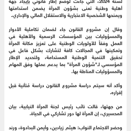
لسنة 2024، التي جاءت لوضع إطار قانوني بإيجاد جهة
أهلية وطنية تعنى بشؤون المرأة يضمن استدامتها
ويمنحها الشخصية الاعتبارية والاستقلال المالي والإداري.
وقال إن مشروع القانون جاء لضمان تكاملية الأدوار
والمسؤوليات بين المؤسسات الرسمية والأهلية في
العمل وفقاً للأولويات الوطنية على تعزيز مكانة المرأة
وتمكينها في المجالات كافة لتشارك بشكل فاعل في
تحقيق التنمية الوطنية المستدامة، ولتحديد الإطار
المؤسسي لـ"شؤون المرأة" بما يدعم عملها وفق المهام
والمسؤوليات المناطة بها.
وأكد أنه سيتم دراسة مشروع القانون دراسة مُتأنية قبل
إقراره.
من جهتها، قالت نائب رئيس لجنة المرأة النيابية، بيان
المحسيري، إن المرأة لها دور تشاركي في الحياة.
وحضر الاجتماع النواب: هيثم زيادين، وأيمن البدادوة، ورند