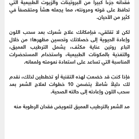
فقدانه جزءاً كبيراً من البروتينات والزيوت الطبيعية التي
تحافظ على قوته ومرونته، مما يجعله هشاً ومتقصفاً في
كثير من الأحيان.
لكن لا تقلقي، فبإمكانك علاج شعرك بعد سحب اللون
وإعادة الحيوية إلى خصلاتك وتحسين مظهرها؛ من خلال
اتباع روتين عناية مكثف، يشمل الترطيب العميق،
والتغذية بالمكونات الطبيعية، واستخدام المستحضرات
المناسبة التي تساعد على استعادة نعومته ولمعانه.
فإذا كنتِ قد خضعتِ لهذه التقنية أو تخططين لذلك، نقدم
لك دليلاً شاملاً يتضمن 10 خطوات لعلاج الشعر بعد
سحب اللون وإعادته إلى حالته الصحية.
مد الشعر بالترطيب العميق لتعويض فقدان الرطوبة منه