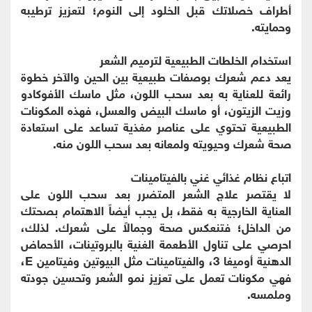
أطراف خصلاتك قبل الخلود إلى النوم؛ لتعزيز ترطيبه
وحمايته.
استخدام الخلطات الطبيعية لترميم الشعر
يعد دعم شعرك بوصفات طبيعية بين الحين والآخر خطوة
رائعة للعناية به بعد سحب اللون، مثل ماسك الأفوكادو
وزيت الزيتون، أو ماسك البيض والعسل، فهذه المكونات
الطبيعية تحتوي على عناصر مغذية تساعد على استعادة
صحة شعرك وحيويته ولمعانه بعد سحب اللون منه.
اتباع نظام غذائي غني بالفيتامينات
لا يقتصر علاج الشعر المتضرر بعد سحب اللون على
العناية الخارجية به فقط، بل يجب أيضاً الاهتمام بصحتك
من الداخل؛ فتنعكس صحة وجمالاً على شعرك. لذلك،
احرصي على تناول الأطعمة الغنية بالبروتينات، الأحماض
الدهنية أوميغا 3، والفيتامينات مثل البيوتين وفيتامين E،
فهي مكونات تعمل على تعزيز نمو الشعر وتحسين جودته
وملمسه.