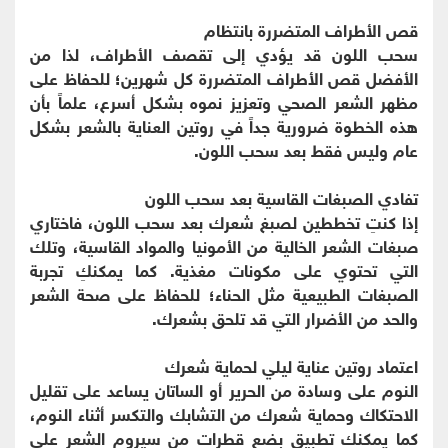
قص الأطراف المتضررة بانتظام
سحب اللون قد يؤدي إلى تقصف الأطراف، لذا من
الأفضل قص الأطراف المتضررة كل شهرين؛ للحفاظ على
مظهر الشعر الصحي وتعزيز نموه بشكل أسرع، علماً بأن
هذه الخطوة ضرورية جداً في روتين العناية بالشعر بشكل
عام وليس فقط بعد سحب اللون.
تفادي الصبغات القاسية بعد سحب اللون
إذا كنتِ تخططين لصبغ شعرك بعد سحب اللون، فاختاري
صبغات الشعر الخالية من الأمونيا والمواد القاسية، وتلك
التي تحتوي على مكونات مغذية. كما يمكنكِ تجربة
الصبغات الطبيعية مثل الحناء؛ للحفاظ على صحة الشعر
والحد من الأضرار التي قد تلحق بشعرك.
اعتماد روتين عناية ليلي لحماية شعرك
النوم على وسادة من الحرير أو الساتان يساعد على تقليل
الاحتكاك وحماية شعرك من التشابك والتكسر أثناء النوم،
كما يمكنكِ تطبيق بضع قطرات من سيروم الشعر على