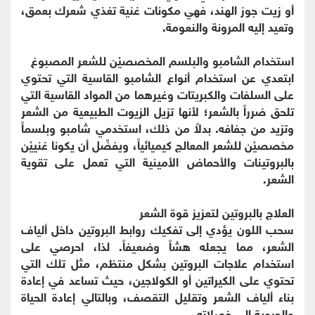
أو زيت جوز الهند، فهي مكونات غنية تغذي شعرك بعمق،
وتعيد إليه المرونة والنعومة.
استخدام الشامبو والبلسم المخصصيْن للشعر المصبوغ
ابتعدي عن استخدام أنواع الشامبو القاسية التي تحتوي
على السلفات والكبريتات وغيرهما من المواد القاسية التي
تلحق ضرراً بالشعر؛ لأنها تزيل الزيوت الطبيعية من الشعر
وتزيد من جفافه. بدلاً من ذلك، استخدمي شامبو وبلسماً
مخصصيْن للشعر المعالج كيميائياً، ويفضّل أن يكونا غنييْن
بالبروتينات والأحماض الأمينية التي تعمل على تقوية
الشعر.
العلاج بالبروتين لتعزيز قوة الشعر
سحب اللون يؤدي إلى تفكيك روابط البروتين داخل ألياف
الشعر، مما يجعله هشاً وضعيفاً. لذا، احرصي على
استخدام علاجات البروتين بشكل منتظم، مثل تلك التي
تحتوي على الكيراتين أو الكولاجين، حيث تساعد في إعادة
بناء ألياف الشعر وتقليل التقصف، وبالتالي إعادة الحياة
والحيوية إلى خصلاته.