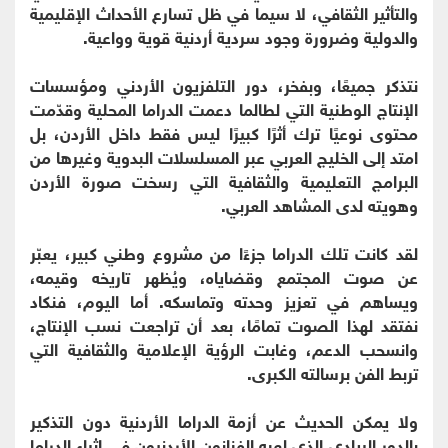
والتأثير الثقافي، لا سيما في ظل تسارع الأحداث الإقليمية
والدولية وضرورة وجود سردية أردنية قوية وواعية.
نتذكر جميعًا، وبفخر، دور التلفزيون الأردني ومؤسسات
الإنتاج الوطنية التي لطالما دعمت الدراما المحلية وقدّمت
محتوى نوعيًا ترك أثرًا كبيرًا ليس فقط داخل الأردن، بل
امتد إلى الخليج العربي عبر المسلسلات البدوية وغيرها من
البرامج التعليمية والثقافية التي رسخت صورة الأردن
وهويته لدى المشاهد العربي.
لقد كانت تلك الدراما جزءًا من مشروع وطني كبير، يعبّر
عن صوت المجتمع وقضاياه، ويُظهر تاريخه وقيمه،
ويساهم في تعزيز وحدته وتماسكه. أما اليوم، فنكاد
نفتقد لهذا الصوت تمامًا، بعد أن تراجعت نسب الإنتاج،
وانسحب الدعم، وغابت الرؤية الإعلامية والثقافية التي
تربط الفن برسالته الكبرى.
ولا يمكن الحديث عن أزمة الدراما الأردنية دون التذكير
بالدور الريادي الذي لعبه الفنانون الأردنيون في إثراء الدراما