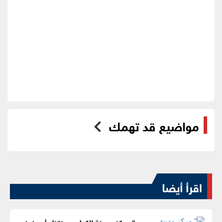
مواضيع قد تهمك
اقرأ أيضا
" مركز مدينة الكرك... ينتظر أن ينبض