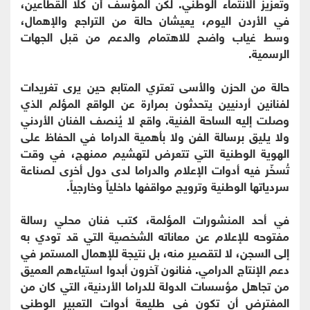
وتعزيز الانتماء الوطني. لكن المؤسف أن كلا القطاعين،
في الأردن اليوم، يعيشان حالة من التراجع والإهمال،
وسط غياب واضح للاهتمام والدعم من قبل الجهات
الرسمية.
حالة من الحزن والأسى تعتري المتابع حين يرى تغريدات
لفنانين أردنيين يتحدثون بمرارة عن الواقع المؤلم الذي
وصلت إليه الساحة الفنية. واقع لا يُنصف الفنان الأردني
ولا يليق برسالة الفن ولا بأهمية الدراما في الحفاظ على
الهوية الوطنية التي تتعرض لتهشيم ممنهج، في وقت
تُسخّر فيه أدوات الإعلام والدراما لدى دول أخرى لصناعة
سردياتها الوطنية وترويج مواقفها داخلياً وخارجياً.
في أحد المنشورات المؤلمة، كتب فنان محلي رسالة
مفتوحه للإعلام عن معاناته الشخصية التي قد تودي به
إلى السجن، لا لتقصير منه، بل نتيجة للإهمال المستمر في
دعم الإنتاج الدرامي. فنانون آخرون أبدوا استياءهم العميق
من تجاهل مؤسسات الدولة للدراما الأردنية، التي كان من
المفترض أن تكون في طليعة أدوات التعبير الوطني