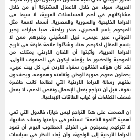
العربية، سواء من خلال الأعمال المشتركة أو من خلال
مشاركاتهم في أهم المسلسلات العربية، لا سيما في
الدراما الخليجية والسورية والمصرية. أسماء لامعة مثل
المرحوم ياسر المصري، منذر رياحنة، صبا مبارك، زهير
النوباني، عبير عيسى، نبيل المشيني وغيرهم ممن لا
يتسع المقال لذكرهم هنا، وشكّلوا علامة فارقة في تاريخ
الدراما العربية، وأثبتوا أن الفنان الأردني يمتلك من
الموهبة والحضور ما يؤهله ليكون في الصفوف الأولى.
لقد كان هؤلاء الفنانون سفراء للأردن في كل بيت عربي،
يحملون معهم صورة الوطن وثقافته وهمومه، ويجسّدون
بفنهم رسالة الدراما الأردنية التي لطالما كانت حاضرة
بقوة، قبل أن تتراجع بفعل الإهمال ونقص الدعم، لا بفعل
ضعف الكفاءات أو غياب الطاقات الإبداعية.
إن الصمت على هذا التراجع ليس خيارًا، فالدول التي تعي
أهمية "القوة الناعمة" تستثمر في درامتها وتساند فنانيها،
لا تتركهم يصرخون في الفراغ. المطلوب اليوم أن تعود
الدراما الأردنية إلى الواجهة، وأن يُعاد النظر في سياسات