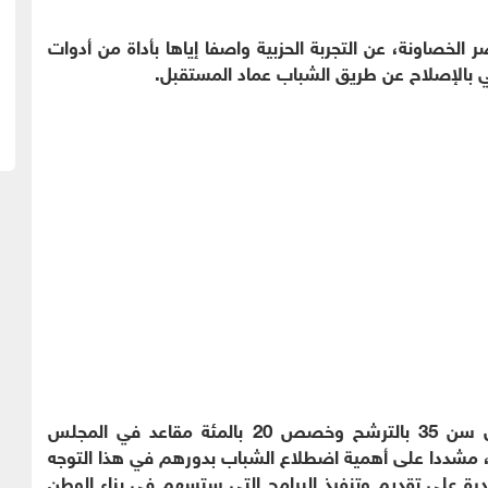
ر الخصاونة، عن التجربة الحزبية واصفا إياها بأداة من أدوات
ني بالإصلاح عن طريق الشباب عماد المستقبل.
وبين أن قانون الانتخاب الجديد سمح للشباب دون سن 35 بالترشح وخصص 20 بالمئة مقاعد في المجلس
من فئة شباب، مشددا على أهمية اضطلاع الشباب بدورهم في هذا التوجه
درة على تقديم وتنفيذ البرامج التي ستسهم في بناء الوطن