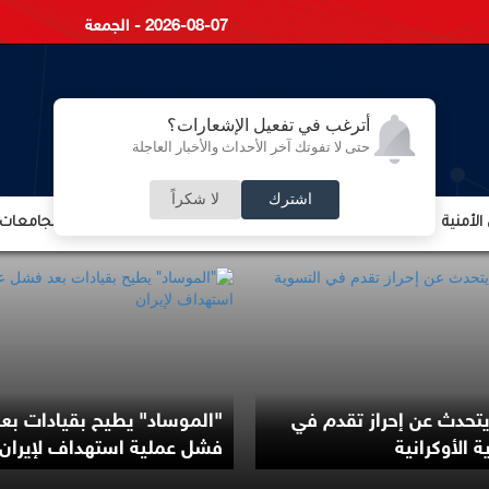
2026-08-07 - الجمعة
أترغب في تفعيل الإشعارات؟
حتى لا تفوتك آخر الأحداث والأخبار العاجلة
اشترك
لا شكراً
لأمنية
الشؤون الإقتصادية
الشؤون البرلمانية
التعليم والجامعات
تحدث عن إحراز تقدم في
"الموساد" يطيح بقيادات بعد
 الأوكرانية
فشل عملية استهداف لإيران