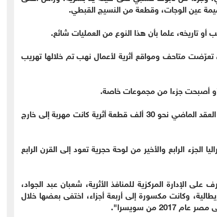
يمة عين الوجات، وقطعة من النسيج القبطي.
و تاريخه، علما بأن هذا النوع من العمليات شائع.
يس حسني مبارك، تعرّضت متاحف ومواقع أثرية لأعمال نهب تم خلالها تهريب
أو أصبحت جزءا من مجموعات خاصة.
يقول مسؤولون مصريون إن القاهرة استعادت في العقد الماضي نحو 30 ألف قطعة أثرية كانت مهربة إلى خارج
الجزء الرابع والأخير من لوحة حجرية تعود إلى القرن الرابع
ف على الإدارة المركزية للمنافذ الأثرية، شعبان عبد الجواد،
طالية، وكانت مكسورة إلى أربعة أجزاء، اختفى بعضها خلال