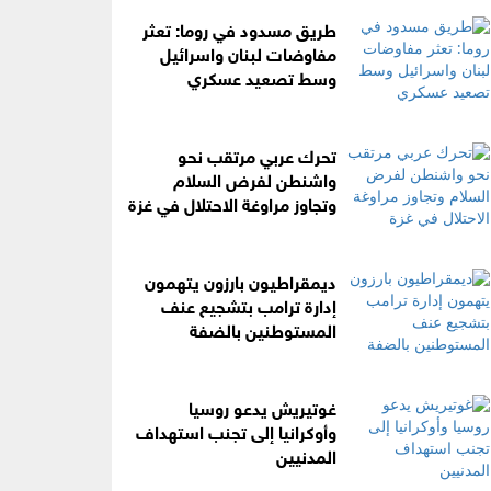
طريق مسدود في روما: تعثر
مفاوضات لبنان واسرائيل
وسط تصعيد عسكري
تحرك عربي مرتقب نحو
واشنطن لفرض السلام
وتجاوز مراوغة الاحتلال في غزة
ديمقراطيون بارزون يتهمون
إدارة ترامب بتشجيع عنف
المستوطنين بالضفة
غوتيريش يدعو روسيا
وأوكرانيا إلى تجنب استهداف
المدنيين