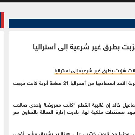
الوقائع الإخبارية : أعلنت وزارة السياحة والآثار المصرية الأحد استعادتها من أستراليا 21 قطعة أثرية كانت خرجت
سماعيل خالد إن غالبية القطع "كانت معروضة بإحدى صالات
جود مستندات ملكية لها، بادرت إدارة الصالة بالتعاون مع
ي، وجزءا من تابوت خشبي على هيئة يد بشرية، ورأس أفعى