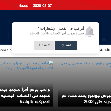
2026-08-07 - الجمعة
أترغب في تفعيل الإشعارات؟
حتى لا تفوتك آخر الأحداث والأخبار العاجلة
اشترك
لا شكراً
لأمنية
الشؤون الإقتصادية
الشؤون البرلمانية
التعليم والجامعات
ترامب يوقع أمرا تنفيذيا يهد
يوس جونيور يمدد عقده مع
لتقييد حق اكتساب الجنسية
يد حتى 2032
الأميركية بالولادة