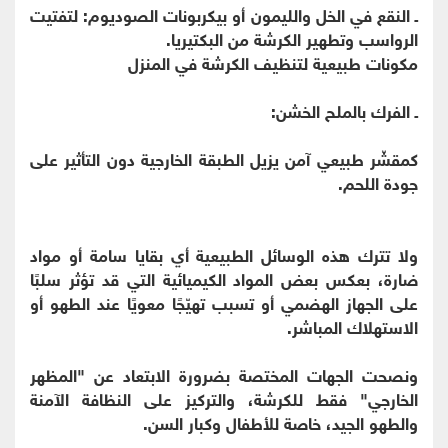
ـ النقع في الخل والليمون أو بيكربونات الصوديوم: لتفتيت
الرواسب وتطهير الكرشة من البكتيريا.
مكونات طبيعية لتنظيف الكرشة في المنزل
ـ الفرك بالملح الخشن:
كمقشّر طبيعي آمن يزيل الطبقة الخارجية دون التأثير على
جودة اللحم.
ولا تترك هذه الوسائل الطبيعية أي بقايا سامة أو مواد
ضارة، بعكس بعض المواد الكيميائية التي قد تؤثر سلبًا
على الجهاز الهضمي أو تسبب تهيّجًا معويًا عند الطهو أو
الاستهلاك المباشر.
ونصحت الجهات المختصة بضرورة الابتعاد عن "المظهر
الخارجي" فقط للكرشة، والتركيز على النظافة الآمنة
والطهو الجيد، خاصة للأطفال وكبار السن.