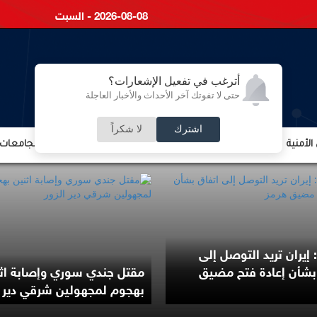
2026-08-08 - السبت
أترغب في تفعيل الإشعارات؟
حتى لا تفوتك آخر الأحداث والأخبار العاجلة
اشترك
لا شكراً
لأمنية
الشؤون الإقتصادية
الشؤون البرلمانية
التعليم والجامعات
 إيران تريد التوصل إلى
بشأن إعادة فتح مضيق
مقتل جندي سوري وإصابة اث
بهجوم لمجهولين شرقي دير ا