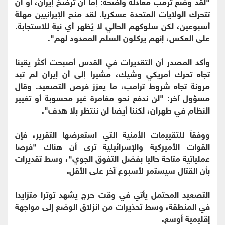
"لقد وضع ترمب معادلة واضحة: إما أن ترضخ إيران، أو أن
تتحرك الولايات المتحدة عسكريا. لقد منح الإيرانيين مهلة
أسبوعين، لكن سلوكهم الحالي لا يُظهر أي نية للاستجابة.
على العكس، إنهم يركلون السلم الممدود لهم".
وأكد المصدر أن التقديرات في القدس أصبحت أكثر يقينا
تجاه تحرك أمريكي وشيك، مشيرا إلى أن إيران لم تبد
مرونة تجاه شروط ترامب، ما يعزز فرص التصعيد. وقال
مسؤول آخر: "لن ندفع نحو مغامرة غير محسوبة أو تغيير
النظام في طهران، لكننا أيضا لن ننتظر بلا هدف".
ووفقاً للتقييمات الأمنية التي استعرضها التقرير، فإن
القوات الأميركية والإسرائيلية ترى أن هناك "فرصا
عملياتية متاحة حاليا بفضل التفوق الجوي"، وسط تقديرات
بأن القتال سيستمر لأسبوع آخر على الأقل.
التصعيد المحتمل يأتي في وقت حرج يشهد توترا متزايدا
في المنطقة، وسط تحذيرات من انزلاق الوضع إلى مواجهة
إقليمية أوسع.