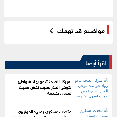
مواضيع قد تهمك
اقرأ أيضا
أميركا: الصحة تدعو رواد شواطئ
لتوخي الحذر بسبب تفشٍ مميت
لعدوى بكتيرية
متحدث عسكري يمني: الحوثيون
يستأنفون هجماتهم على ميناء المخا