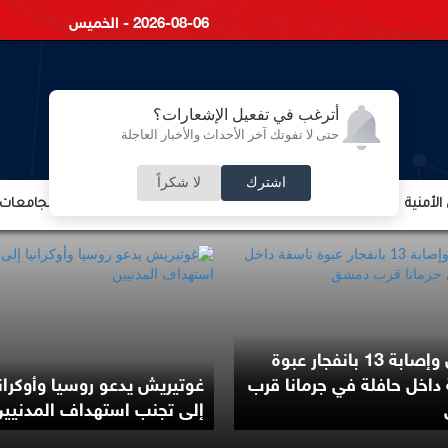
2026-08-06 - الخميس
أترغب في تفعيل الإشعارات؟
حتى لا تفوتك آخر الأحداث والأخبار العاجلة
اشترك
لا شكراً
لأمنية
الشؤون الإقتصادية
الشؤون البرلمانية
التعليم والجامعات
قتيلان وإصابة 13 بانفجار عبوة
داخل حافلة في جرمانا قرب
غوتيريش يدعو روسيا وأوكراني
إلى تجنب استهداف المدنيين