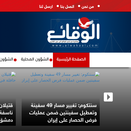
من نحن
اتصل بنا
ارسل لنا
الصفحة الرئيسية
الشؤون المحلية
الشؤون ا
سنتكوم: تغيير مسار 49 سفينة
 إقرار
وتعطيل سفينتين ضمن عمليات
ناسفة 
فرض الحصار على إيران
دمشق