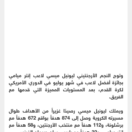
وتوج النجم الأرجنتيني ليونيل ميسي لاعب إنتر ميامي
بجائزة أفضل لاعب في شهر يوليو في الدوري الأمريكي
لكرة القدم، بعد المستويات المميزة التي قدمها مع
الفريق.
ويملك ليونيل ميسي رصيدًا غزيراً من الأهداف طوال
مسيرته الكروية وصل إلى 874 هدفاً بواقع 672 هدفاً مع
برشلونة، و112 هدفاً مع منتخب الأرجنتين، و58 هدفاً مع
إنتر ميامي، و32 هدفاً مع باريس سان جيرمان الفرنسي.