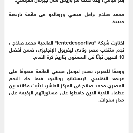
محمد صلاح يزامل ميسي ورونالدو فى قائمة تاريخية
جديدة
اختارت شبكة "lentedesportiva" العالمية محمد صلاح ،
نجم منتخب مصر ونادي ليفربول الإنجليزي، ضمن أفضل
10 لاعبين ثباتًا فى المستوى بتاريخ كرة القدم.
ووفقًا للتقرير، تصدر ليونيل ميسي القائمة متفوقًا على
غريمه التقليدي كريستيانو رونالدو، فيما جاء النجم
المصري محمد صلاح في المركز العاشر، ليثبت مكانته بين
عظماء اللعبة الذين حافظوا على مستوياتهم الرفيعة على
مدار سنوات.