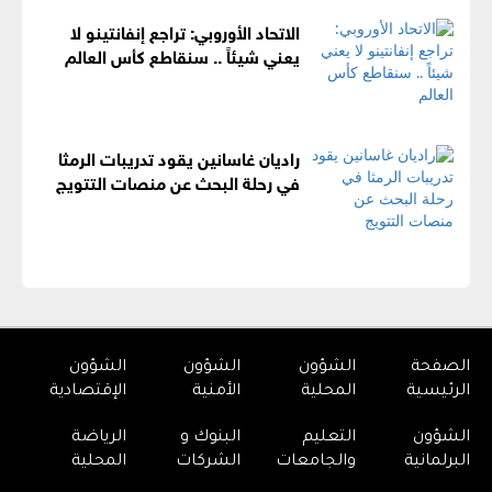
الاتحاد الأوروبي: تراجع إنفانتينو لا
يعني شيئاً .. سنقاطع كأس العالم
راديان غاسانين يقود تدريبات الرمثا
في رحلة البحث عن منصات التتويج
الصفحة
الشؤون
الشؤون
الشؤون
الرئيسية
المحلية
الأمنية
الإقتصادية
الشؤون
التعليم
البنوك و
الرياضة
البرلمانية
والجامعات
الشركات
المحلية