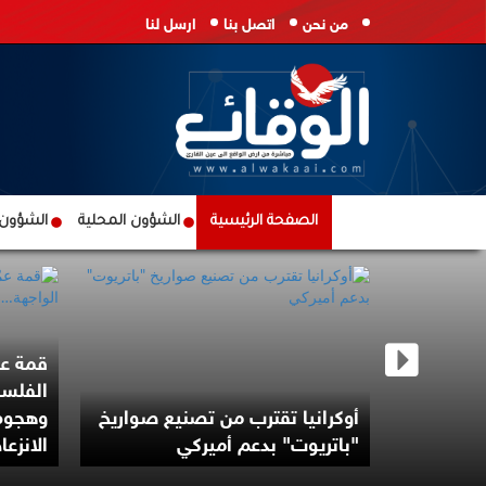
من نحن
اتصل بنا
ارسل لنا
الصفحة الرئيسية
الشؤون المحلية
الشؤون ا
قمة عم
الفلسط
درس شن
أوكرانيا تقترب من تصنيع صواريخ
وهجوم
ن
"باتريوت" بدعم أميركي
الانزعا