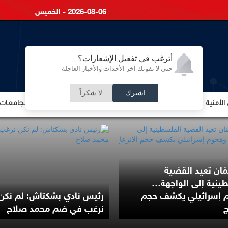
2026-08-06 - الخميس
أترغب في تفعيل الإشعارات؟
حتى لا تفوتك آخر الأحداث والأخبار العاجلة
اشترك
لا شكراً
لأمنية
الشؤون الإقتصادية
الشؤون البرلمانية
التعليم والجامعات
ّان تعيد القضية
ينية إلى الواجهة…
 إسرائيلي يكشف حجم
رئيس نادي بشكتاش: لم نكن
ج
نرغب في ضم محمد صلاح