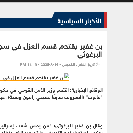
الأخبار السياسية
بن غفير يقتحم قسم العزل في سجن
البرغوثي
تاريخ النشر : الخميس - 14-8-2025 - 11:19 PM
الوقائع الإخبارية: اقتحم وزير الأمن القومي في حك
"غانوت" (المعروف سابقًا بسجني رامون ونفحة)، حيث وج
وقال بن غفير للبرغوثي: "من يمس شعب إسرائيل
يعكس استمرار نهج التحريض والتصعيد الذي يتبناه 