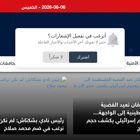
2026-08-06 - الخميس
أترغب في تفعيل الإشعارات؟
حتى لا تفوتك آخر الأحداث والأخبار العاجلة
اشترك
لا شكراً
لأمنية
الشؤون الإقتصادية
الشؤون البرلمانية
التعليم والجامعات
ّان تعيد القضية
ينية إلى الواجهة…
 إسرائيلي يكشف حجم
رئيس نادي بشكتاش: لم نكن
ج
نرغب في ضم محمد صلاح