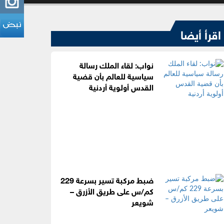
اقرأ أيضا
نواب: لقاء الملك رسالة
سياسية للعالم بأن قضية
القدس أولوية أردنية
ضبط مركبة تسير بسرعة 229
كم/س على طريق الأزرق –
شويعر