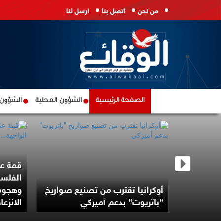
من نحن
اتصل بنا
ارسل لنا
الصفحة الرئيسية
الشؤون المحلية
الشؤون ا
قمة عم
الفلسط
درس شن
أوكرانيا تقترب من تصنيع صواريخ
وهجوم
ن
"باتريوت" بدعم أميركي
الانزعا