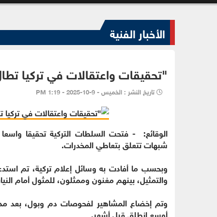
الأخبار الفنية
"تحقيقات واعتقالات في تركيا تطا
تاريخ النشر : الخميس - 9-10-2025 - 1:19 PM
الوقائع: - فتحت السلطات التركية تحقيقا واسعا 
شبهات تتعلق بتعاطي المخدرات.
والتمثيل، بينهم مغنون وممثلون، للمثول أمام النيا
وتم إخضاع المشاهير لفحوصات دم وبول، بعد مدا
أوسع انطلق قبل أشهر.