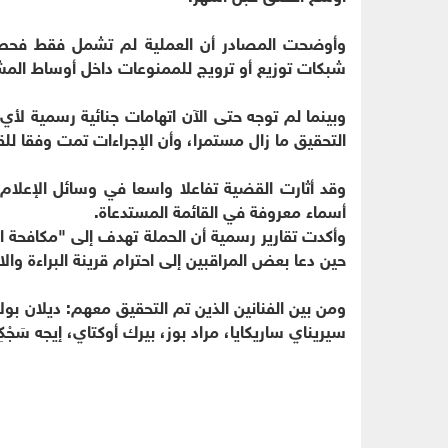
وأوضحت المصادر أن العملية لم تشمل فقط فحص 
شبكات توزيع أو ترويج للممنوعات داخل أوساط المش
وبينما لم توجه حتى الآن اتهامات جنائية رسمية لأي
التحقيق ما زال مستمرا، وأن الإجراءات تمت وفقا للق
وقد أثارت القضية تفاعلا واسعا في وسائل الإعلام
أسماء معروفة في القائمة المستدعاة.
وأكدت تقارير رسمية أن الحملة تهدف إلى "مكافحة ا
حين دعا بعض المراقبين إلى احترام قرينة البراءة وال
ومن بين الفنانين الذين تم التحقيق معهم: ديلان بول
سيريناي ساريكايا، مراد بوز، بيرك أوكتاي، إيجه سَجْكِ