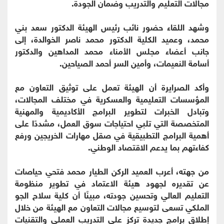
مجالات التعليم والتدريب وضمان الجودة.
وشهد اللقاء حضور نائب رئيس الهيئة الدكتور سعد بني
محمد، وعميد الكلية الدكتور محمد ناصر الخوالدة، إلى
جانب أعضاء مجلس الأمناء محمد المداهين والدكتور
أسامة النعيمات، وأمين السر أحمد الصياحين.
وأكد الصرايرة أن الهيئة تعمل على توثيق التعاون مع
المؤسسات التعليمية والعسكرية في مختلف المجالات،
وتبادل الخبرات لتطوير البرامج الأكاديمية والمهنية
المتخصصة التي تلبي احتياجات سوق العمل، مشددًا على
أهمية البرامج التطبيقية في صقل مهارات الخريجين ورفع
كفاءتهم بما يدعم الاقتصاد الوطني.
من جهته، أعرب العميد الركن الطيار محمد فتحي حياصات
عن تقديره لجهود هيئة الاعتماد في تطوير منظومة
التعليم العالي وتحسين جودته، مبينًا أن كلية سلاح الجو
الملكي تسعى لتوسيع مجالات التعاون مع الهيئة من خلال
إطلاق برامج جديدة تركز على التدريب العملي والتقنيات