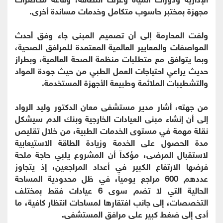
مجهزة بمختبر حاسوب متكامل وخدمات مساندة أخرى.
ولفت المحارمة إلى أن تصميم المبنى جاء وفق أحدث
المواصفات والمعايير العالمية المعتمدة للمرافق الصحية،
وبما يتوافق مع متطلبات منظمة الصحة العالمية، وبطراز
حديث يراعي احتياجات العمل الطبي من حيث جودة المواد
والتشطيبات الملائمة وطبيعة الأجهزة المستخدمة.
من جهته، أشار مدير مستشفى معان الدكتور وليد الرواد
إلى أن إنشاء مبنى العيادات الخارجية وبنك الدم سيشكل
نقلة مهمة في مستوى الخدمات الطبية، من خلال تقليص
مدة الحصول على الخدمة وزيادة الطاقة الاستيعابية
لاستقبال المرضى، مؤكداً أن المشروع يلبي حاجة ملحة
فرضها الارتفاع الكبير في أعداد المراجعين، إذ يتجاوز
عددهم 600 مراجع يومياً، في ظل محدودية المساحة
الحالية التي لا تضم سوى 6 عيادات فقط بمختلف
التخصصات، إلى جانب افتقارها لمساحات انتظار كافية، ما
أدى إلى ضغط كبير على مرافق المستشفى.