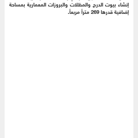
إنشاء بيوت الدرج والمظلات والبروزات المعمارية بمساحة
إضافية قدرها 269 متراً مربعاً.