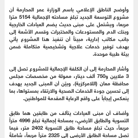
وأوضح الناطق الإعلامي باسم الوزارة عمر المحارمة أن
مشروع التوسعة الجديد تبلغ مساحته الإجمالية 5154 مترا
مربعا، ويشتمل على مبنى حديث يضم العيادات الخارجية
وبنك الدم والمستودعات والمختبرات وقسم الأشعة إلى
جانب مكاتب إدارية، مبيناً أن تنفيذ هذا المشروع يأتي
بهدف توفير خدمات علاجية وتشخيصية متكاملة ضمن
بيئة طبية موحدة.
وأشار المحارمة إلى أن الكلفة الإجمالية للمشروع تصل إلى
3 ملايين و750 ألف دينار، ممولة من مخصصات مجلس
محافظة معان (اللامركزية). وبيّن أن المبنى الجديد يهدف
إلى تحسين جودة الخدمات الصحية والارتقاء بمستواها، بما
ينعكس إيجاباً على واقع الرعاية المقدمة للمواطنين.
وأضاف أن مبنى العيادات يتألف من طابقين هما طابق
التسوية والطابق الأرضي، بمساحة إجمالية تبلغ 4996 متراً
مربعاً، حيث تبلغ مساحة طابق التسوية 2402 متر، فيما
تصل مساحة الطابق الأرضي إلى 2325 متراً مربعاً، شاملةً