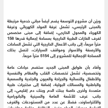
وبيّن أن مشروع التوسعة يضم أيضاً مباني خدمية مرتبطة
بالمبنى الرئيسي، تشمل غرفة المولد الكهربائي وغرفة
الكهرباء والمحول الخارجي، إضافة إلى مبنى مخصص
لغرف الغازات الطبية الخارجية بمساحة إجمالية قدرها 158
متراً مربعاً، إلى جانب الأعمال الخارجية التي تشمل الساحات
والأرصفة والأسوار ومواقف السيارات، لتصل بذلك
المساحة الإجمالية للمشروع إلى 5154 متراً مربعاً.
وأفاد بأن طوابق المبنى الجديد ستضم عيادات عامة
وتخصصية، تشمل تخصصات القلب والعظام والنفسية
والأطفال والنسائية والجراحة والعيون والجلدية والسمعية
والباطنية والمسالك البولية، إضافة إلى مختبرات طبية
متعددة وأخرى خاصة ببنك الدم وبنك دم إقليمي، إلى
جانب غرف للأشعة العامة والسينية والبانورامية
والألتراساوند، فضلاً عن عدد من المستودعات والغرف
الإدارية ودورات المياه وغرف النظافة، وقاعة محاضرات