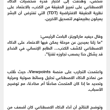
شخص، وهدفت إلى اختبار قدرة شخصيات الذكاء
الاصطناعي على تمييز الحقيقة من الكذب، بالاعتماد على
نظرية الحقيقة الافتراضية (TDT) التي تفترض أن البشر
يميلون بطبيعتهم لتصديق الآخرين.
وقال ديفيد ماركويتز، الباحث الرئيسي:
"ما زلنا بعيدين عن مرحلة يمكن فيها الاعتماد على الذكاء
الاصطناعي لكشف الكذب… الطابع الإنساني في الخداع
قد يشكل حدًا يصعب تجاوزه تقنيًا”.
واعتمدت التجارب على منصة Viewpoints، حيث طُلب
من نماذج الذكاء الاصطناعي تحليل وسائط صوتية ومرئية
وتحديد ما إذا كان المتحدث صادقًا أم مخادعًا، مع توضيح
الأسباب.
وتوضح النتائج أن أداء الذكاء الاصطناعي كان أضعف من