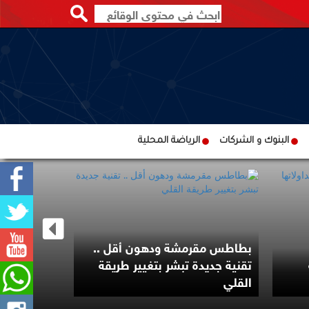
البنوك و الشركات
الرياضة المحلية
بطاطس مقرمشة ودهون أقل ..
تقنية جديدة تبشر بتغيير طريقة
الرئاسة ال
القلي
التصعيد ال