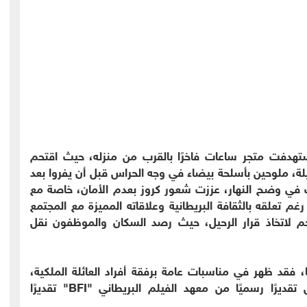
تهدفت متجر ساعات فاخرًا بالقرب من منزله، حيث اقتحم
ة، ملوحين بأسلحة بيضاء في وجه الحراس قبل أن يفروا بعد
ت في وضح النهار، عززت شعور كروز بعدم الأمان، خاصة مع
غم تعلقه بالثقافة البريطانية وعلاقاته المميزة مع المجتمع
لنجم لاتخاذ قرار الرحيل، حيث رصد السكان والموظفون نقل
، فقد ظهر في مناسبات عامة برفقة أفراد العائلة الملكية،
وترك بصمته في مواقع تصوير عدة أفلام، ونال تقديرًا رسميًا من معهد الفيلم البريطاني "BFI" تقديرًا