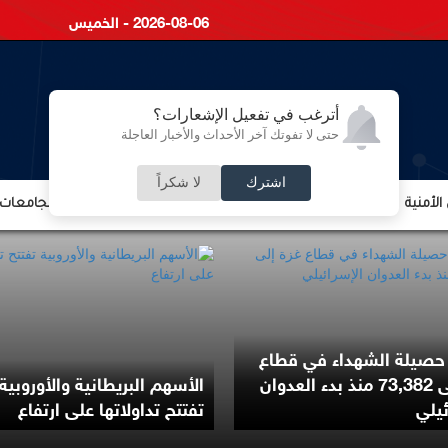
2026-08-06 - الخميس
أترغب في تفعيل الإشعارات؟
حتى لا تفوتك آخر الأحداث والأخبار العاجلة
اشترك
لا شكراً
لأمنية
الشؤون الإقتصادية
الشؤون البرلمانية
التعليم والجامعات
 حصيلة الشهداء في قطاع
غزة إلى 73,382 منذ بدء العدوان
الأسهم البريطانية والأوروبية
ئيلي
تفتتح تداولاتها على ارتفاع