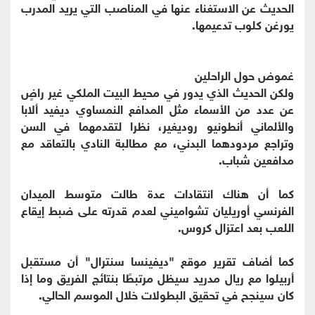
الحديث عن الاستغناء عنها في المناصب التي يريد المدرب
يورغن كلوب تدعيمها.
غموض حول الراحلين
ولكن الحديث الذي يدور في محيط البيت الملكي غير راضٍ
عن عدد من الأسماء مثل المدافع النمساوي ديفيد ألابا
والألماني أنطونيو روديغير، نظرا لتقدمهما في السن
وتراجع مردودهما البدني، مع مطالبة النادي بالتعاقد مع
مدافعين شباب.
كما أن هناك انتقادات عدة طالت متوسط الميدان
الفرنسي أوريليان تشواميني لعدم قدرته على ضبط إيقاع
اللعب بعد اعتزال كروس.
كما أضاف تقرير موقع "ديفينسا سنترال" أن مستقبل
أربيلوا مع ريال مدريد سيظل مرتبطًا بنتائج الفريق وما إذا
كان سينجح في تحقيق البطولات خلال الموسم الحالي.