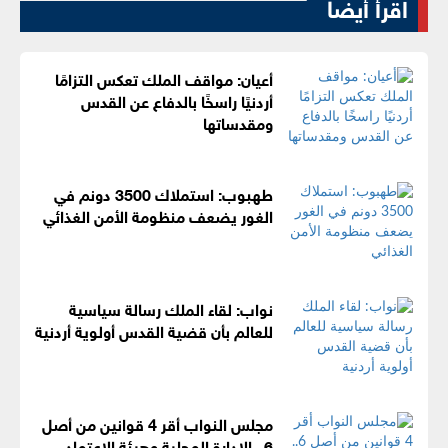
اقرأ أيضا
أعيان: مواقف الملك تعكس التزامًا
أردنيًا راسخًا بالدفاع عن القدس
ومقدساتها
طهبوب: استملاك 3500 دونم في
الغور يضعف منظومة الأمن الغذائي
نواب: لقاء الملك رسالة سياسية
للعالم بأن قضية القدس أولوية أردنية
مجلس النواب أقر 4 قوانين من أصل
6.. الإدارة المحلية وهيئة الاعتماد