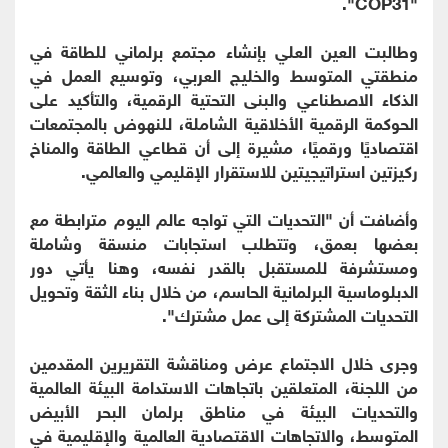
"COP31".
وطالبت العين العلي بإنشاء مجتمع برلماني للطاقة في
منطقتي المتوسط والخليج العربي، وتوسيع العمل في
الذكاء الاصطناعي والبنى التحتية الرقمية، والتأكيد على
الحوكمة الرقمية الأخلاقية الشاملة، للنهوض بالمجتمعات
اقتصاديًا ورقميًا، مشيرة إلى أن قطاعي الطاقة والمناخ
ركيزتين استراتيجيتين للاستقرار الإقليمي والعالمي.
وأضافت أن "التحديات التي تواجه عالم اليوم مترابطة مع
بعضها بعمق، وتتطلب استجابات منسقة وشاملة
ومستشرفة للمستقبل بالقدر نفسه، وهنا يأتي دور
الدبلوماسية البرلمانية الحاسم، من خلال بناء الثقة وتحويل
التحديات المشتركة إلى عمل مشترك".
وجرى خلال الاجتماع عرض ومناقشة التقريرين المقدمين
من اللجنة، المتعلقين باتجاهات الاستدامة البيئة العالمية
والتحديات البيئة في مناطق برلمان البحر الأبيض
المتوسط، والاتجاهات الاقتصادية العالمية والإقليمية في