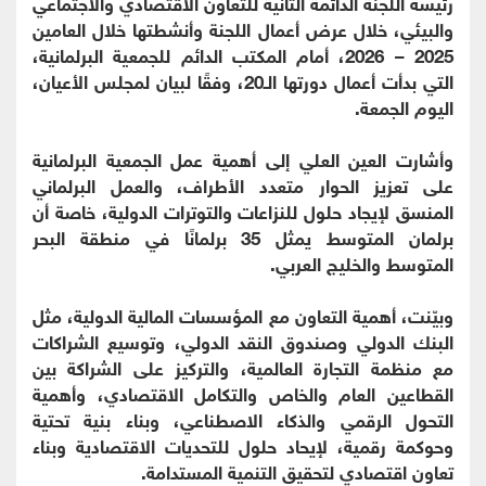
رئيسة اللجنة الدائمة الثانية للتعاون الاقتصادي والاجتماعي
والبيئي، خلال عرض أعمال اللجنة وأنشطتها خلال العامين
2025 – 2026، أمام المكتب الدائم للجمعية البرلمانية،
التي بدأت أعمال دورتها الـ20، وفقًا لبيان لمجلس الأعيان،
اليوم الجمعة.
وأشارت العين العلي إلى أهمية عمل الجمعية البرلمانية
على تعزيز الحوار متعدد الأطراف، والعمل البرلماني
المنسق لإيجاد حلول للنزاعات والتوترات الدولية، خاصة أن
برلمان المتوسط يمثل 35 برلمانًا في منطقة البحر
المتوسط والخليج العربي.
وبيّنت، أهمية التعاون مع المؤسسات المالية الدولية، مثل
البنك الدولي وصندوق النقد الدولي، وتوسيع الشراكات
مع منظمة التجارة العالمية، والتركيز على الشراكة بين
القطاعين العام والخاص والتكامل الاقتصادي، وأهمية
التحول الرقمي والذكاء الاصطناعي، وبناء بنية تحتية
وحوكمة رقمية، لإيحاد حلول للتحديات الاقتصادية وبناء
تعاون اقتصادي لتحقيق التنمية المستدامة.