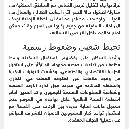
غراناديا جاء لتقليل فرص التماس مع المناطق السكنية في
محاولة لاحتواء حالة الذعر التي اصابت الاهالي والعمال في
الميناء. واوضحت مصادر مطلعة ان الخطة الزمنية تهدف
الى اخلاء السفينة من جميع ركابها في اسرع وقت ممكن
لمنع بقائهم داخل الاراضي الاسبانية.
تخبط شعبي وضغوط رسمية
وشدد السكان على رفضهم لاستقبال السفينة وسط
مخاوف من تداعيات صحية مجهولة قد تؤثر على استقرار
الجزيرة الاقتصادي والاجتماعي. وكشفت التوترات الاخيرة
عن وجود خلافات بين الحكومة المحلية في الكناري
والسلطة المركزية في مدريد حول ادارة الازمة الصحية
وشفافية المعلومات المقدمة للجمهور. واكد المدير العام
لمنظمة الصحة العالمية خلال تواجده في الموقع عدم
تسجيل حالات اصابة جديدة بين الركاب حتى اللحظة مع
استمرار تواجد كبار المسؤولين الاسبان للاشراف المباشر
على عملية الاجلاء المعقدة.