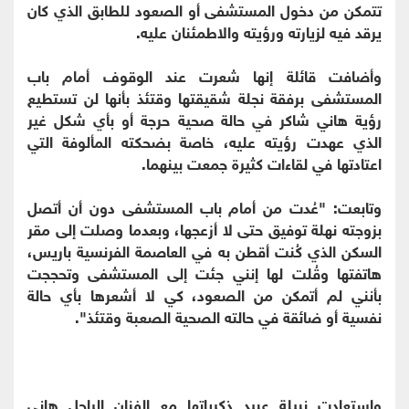
تتمكن من دخول المستشفى أو الصعود للطابق الذي كان
يرقد فيه لزيارته ورؤيته والاطمئنان عليه.
وأضافت قائلة إنها شعرت عند الوقوف أمام باب
المستشفى برفقة نجلة شقيقتها وقتئذ بأنها لن تستطيع
رؤية هاني شاكر في حالة صحية حرجة أو بأي شكل غير
الذي عهدت رؤيته عليه، خاصة بضحكته المألوفة التي
اعتادتها في لقاءات كثيرة جمعت بينهما.
وتابعت: "عُدت من أمام باب المستشفى دون أن أتصل
بزوجته نهلة توفيق حتى لا أزعجها، وبعدما وصلت إلى مقر
السكن الذي كُنت أقطن به في العاصمة الفرنسية باريس،
هاتفتها وقُلت لها إنني جئت إلى المستشفى وتحججت
بأنني لم أتمكن من الصعود، كي لا أشعرها بأي حالة
نفسية أو ضائقة في حالته الصحية الصعبة وقتئذ".
واستعادت نبيلة عبيد ذكرياتها مع الفنان الراحل هاني