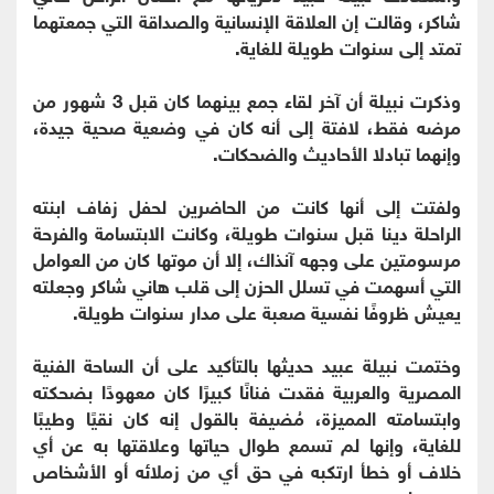
شاكر، وقالت إن العلاقة الإنسانية والصداقة التي جمعتهما
تمتد إلى سنوات طويلة للغاية.
وذكرت نبيلة أن آخر لقاء جمع بينهما كان قبل 3 شهور من
مرضه فقط، لافتة إلى أنه كان في وضعية صحية جيدة،
وإنهما تبادلا الأحاديث والضحكات.
ولفتت إلى أنها كانت من الحاضرين لحفل زفاف ابنته
الراحلة دينا قبل سنوات طويلة، وكانت الابتسامة والفرحة
مرسومتين على وجهه آنذاك، إلا أن موتها كان من العوامل
التي أسهمت في تسلل الحزن إلى قلب هاني شاكر وجعلته
يعيش ظروفًا نفسية صعبة على مدار سنوات طويلة.
وختمت نبيلة عبيد حديثها بالتأكيد على أن الساحة الفنية
المصرية والعربية فقدت فنانًا كبيرًا كان معهودًا بضحكته
وابتسامته المميزة، مُضيفة بالقول إنه كان نقيًا وطيبًا
للغاية، وإنها لم تسمع طوال حياتها وعلاقتها به عن أي
خلاف أو خطأ ارتكبه في حق أي من زملائه أو الأشخاص