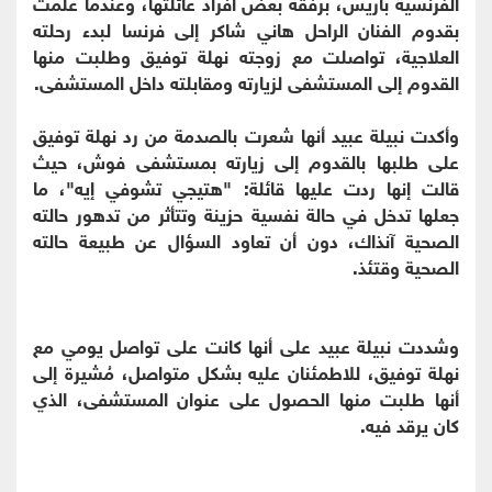
الفرنسية باريس، برفقة بعض أفراد عائلتها، وعندما علمت
بقدوم الفنان الراحل هاني شاكر إلى فرنسا لبدء رحلته
العلاجية، تواصلت مع زوجته نهلة توفيق وطلبت منها
القدوم إلى المستشفى لزيارته ومقابلته داخل المستشفى.
وأكدت نبيلة عبيد أنها شعرت بالصدمة من رد نهلة توفيق
على طلبها بالقدوم إلى زيارته بمستشفى فوش، حيث
قالت إنها ردت عليها قائلة: "هتيجي تشوفي إيه"، ما
جعلها تدخل في حالة نفسية حزينة وتتأثر من تدهور حالته
الصحية آنذاك، دون أن تعاود السؤال عن طبيعة حالته
الصحية وقتئذ.
وشددت نبيلة عبيد على أنها كانت على تواصل يومي مع
نهلة توفيق، للاطمئنان عليه بشكل متواصل، مُشيرة إلى
أنها طلبت منها الحصول على عنوان المستشفى، الذي
كان يرقد فيه.