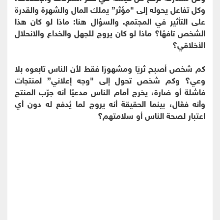
وكل تفاعل يحوله إلى "مؤثر” يملك المال والشهرة والقدرة
على التأثير في المجتمع. والسؤال هنا: ماذا لو كان هذا
الشخص تافهًا؟ ماذا لو كان يروج للجهل والخداع والانحلال
الأخلاقي؟
كم شخص أصبح ثريًا ومشهورًا فقط لأن الناس تابعوه بلا
وعي؟ وكم شخص تحول إلى "وجه إعلاني” لمنتجات
فاشلة أو ضارة، يخرج أمام الناس مدعيًا أنه جرّب المنتج
وأنه فعّال، بينما الحقيقة أنه يروج لما يُدفع له دون أي
اعتبار لصحة الناس أو سلامتهم؟