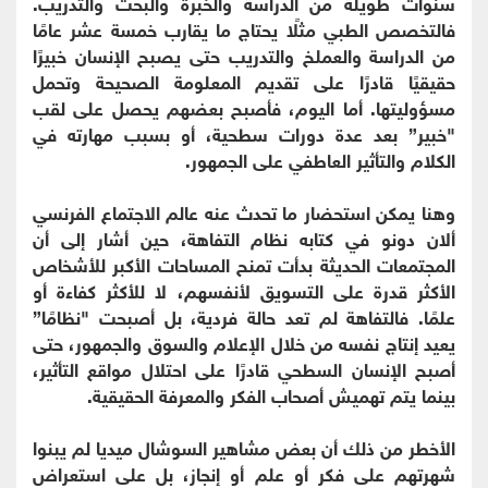
سنوات طويلة من الدراسة والخبرة والبحث والتدريب.
فالتخصص الطبي مثلًا يحتاج ما يقارب خمسة عشر عامًا
من الدراسة والعملخ والتدريب حتى يصبح الإنسان خبيرًا
حقيقيًا قادرًا على تقديم المعلومة الصحيحة وتحمل
مسؤوليتها. أما اليوم، فأصبح بعضهم يحصل على لقب
"خبير” بعد عدة دورات سطحية، أو بسبب مهارته في
الكلام والتأثير العاطفي على الجمهور.
وهنا يمكن استحضار ما تحدث عنه عالم الاجتماع الفرنسي
ألان دونو في كتابه نظام التفاهة، حين أشار إلى أن
المجتمعات الحديثة بدأت تمنح المساحات الأكبر للأشخاص
الأكثر قدرة على التسويق لأنفسهم، لا للأكثر كفاءة أو
علمًا. فالتفاهة لم تعد حالة فردية، بل أصبحت "نظامًا”
يعيد إنتاج نفسه من خلال الإعلام والسوق والجمهور، حتى
أصبح الإنسان السطحي قادرًا على احتلال مواقع التأثير،
بينما يتم تهميش أصحاب الفكر والمعرفة الحقيقية.
الأخطر من ذلك أن بعض مشاهير السوشال ميديا لم يبنوا
شهرتهم على فكر أو علم أو إنجاز، بل على استعراض