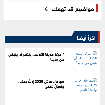
مواضيع قد تهمك
اقرأ أيضا
" مركز مدينة الكرك... ينتظر أن ينبض
من جديد"
مهرجان جرش 2026 إرثٌ يمتد ..
وأجيالٌ تلتقي