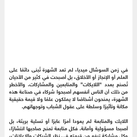
في زمن السوشال ميديا، لم تعد الشهرة تُبنى دائمًا على
العلم أو الإنجاز أو الأخلاق، بل أصبحت في كثير من الأحيان
تُصنع بعدد "اللايكات” والمتابعين والمشاركات. والأخطر
من ذلك أن الناس أنفسهم أصبحوا شركاء في صناعة هذه
الشهرة، يمنحون أشخاصًا لا يملكون علمًا ولا قيمة حقيقية
مكانة وتأثيرًا وسلطة على عقول الشباب وتوجهاتهم.
اللايك والمتابعة لم يعودا أمرًا عابرًا أو تسلية بريئة، بل
أصبحا مسؤولية وأمانة. فكل متابعة تمنح صاحبها انتشارًا،
وكل مشاركة ترفع من قيمته في نظر الشركات والإعلانات،