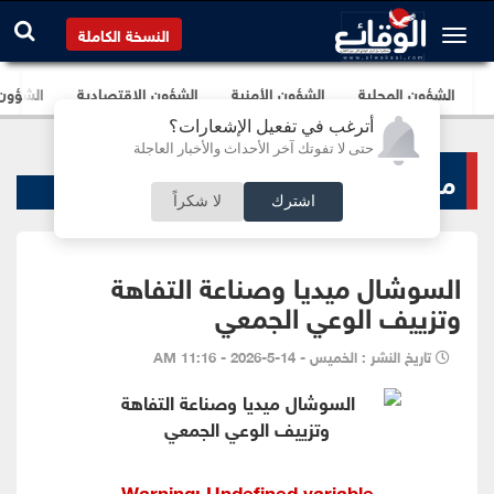
النسخة الكاملة
الشؤون المحلية
الشؤون الأمنية
الشؤون الإقتصادية
الشؤون ا
أترغب في تفعيل الإشعارات؟
حتى لا تفوتك آخر الأحداث والأخبار العاجلة
منبر الوقائع
اشترك
لا شكراً
السوشال ميديا وصناعة التفاهة
وتزييف الوعي الجمعي
تاريخ النشر : الخميس - 14-5-2026 - 11:16 AM
Warning
: Undefined variable