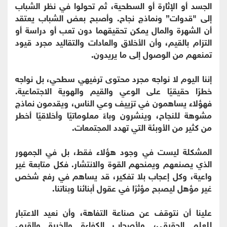
الجسد أو الإثارة أو السطحية، ثم تحولوا في نظر الشباب
إلى "قدوات” ونماذج نجاح. وأصبح بعض الشباب يعتقد
أن الشهرة والمال يمكن تحقيقهما دون تعب أو دراسة أو
التزام بالقيم، وأن الأخلاق والعادات والتقاليد مجرد قيود
تمنعهم من الوصول إلى ما يريدون.
إننا اليوم لا نواجه مجرد محتوى ترفيهي سطحي، بل نواجه
خطرًا حقيقيًا على الوعي والقيم والهوية الاجتماعية.
فهؤلاء يساهمون في تزييف وعي الناس، ويقدمون نماذج
مشوهة للنجاح، وينشرون وباءً معلوماتيًا وأخلاقيًا أخطر
من كثير من الأوبئة التي تهدد المجتمعات.
المشكلة ليست في وجود هؤلاء فقط، بل في الجمهور
الذي يصنعهم ويمنحهم القوة والانتشار. فكل متابعة غير
واعية، وكل إعجاب بلا تفكير، قد يساهم في رفع شخص
غير مؤهل ليصبح مؤثرًا في عقول أبنائنا وبناتنا.
علينا أن نتوقف عن صناعة التفاهة، وأن نعيد الاعتبار
للعلم الحقيقي، ولأصحاب الكفاءة والخبرة والقيم.