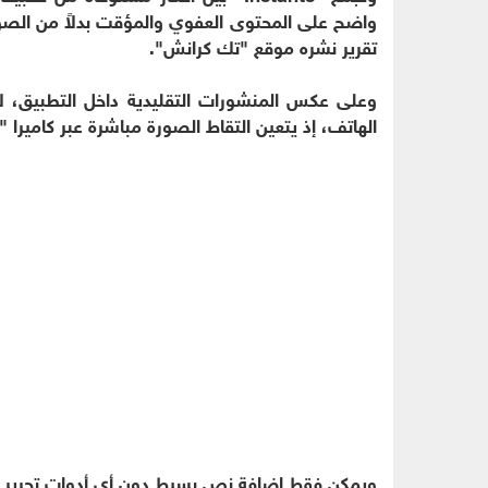
واضح على المحتوى العفوي والمؤقت بدلاً من الصو
تقرير نشره موقع "تك كرانش".
وعلى عكس المنشورات التقليدية داخل التطبيق، ل
الهاتف، إذ يتعين التقاط الصورة مباشرة عبر كاميرا "إ
ويمكن فقط إضافة نص بسيط دون أي أدوات تحرير إ