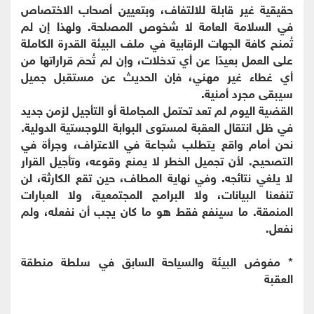
حقيقية غير قابلة للالتفاف، وبتعيين أصحاب الاختصاص
في السلامة العامة لا شخوص المصلحة. ولهذا إن لم
تُمنح كافة الجهات الرقابية في ملف البيئة القدرة الكاملة
على العمل بعيدًا عن أي تدخلات، وإن لم تُحمَ قراراتها من
أي غطاء غير مهني، فإن الحديث عن مستقبل جميل
سيبقى مجرد أمنية.
القضية اليوم لم تعد تحتمل المجاملة أو التأجيل لزمن جديد
في ظل انتقال العقبة لمستوى البوابة اللوجستية الدولية.
نحن أمام واقع يتطلب شجاعة في الاعتراف، وجرأة في
التصحيح. لأن تجميل الخطر لا يمنع وقوعه، وتأجيل القرار
لا يلغي نتائجه. وفي نهاية المطاف، حين تقع الكارثة، لن
تنفعنا البيانات، ولا البرامج المجتمعية، ولا العبارات
المنمقة. ما سينفع فقط هو ما كان يجب أن نفعله، ولم
نفعل.
* مفوض البيئة والسياحة السابق في سلطة منطقة
العقبة