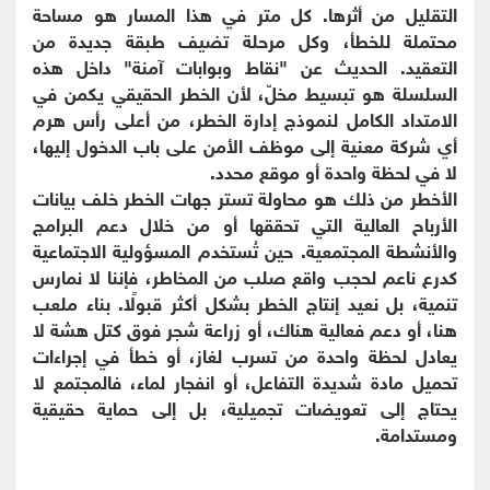
التقليل من أثرها. كل متر في هذا المسار هو مساحة
محتملة للخطأ، وكل مرحلة تضيف طبقة جديدة من
التعقيد. الحديث عن "نقاط وبوابات آمنة" داخل هذه
السلسلة هو تبسيط مخلّ، لأن الخطر الحقيقي يكمن في
الامتداد الكامل لنموذج إدارة الخطر، من أعلى رأس هرم
أي شركة معنية إلى موظف الأمن على باب الدخول إليها،
لا في لحظة واحدة أو موقع محدد.
الأخطر من ذلك هو محاولة تستر جهات الخطر خلف بيانات
الأرباح العالية التي تحققها أو من خلال دعم البرامج
والأنشطة المجتمعية. حين تُستخدم المسؤولية الاجتماعية
كدرع ناعم لحجب واقع صلب من المخاطر، فإننا لا نمارس
تنمية، بل نعيد إنتاج الخطر بشكل أكثر قبولًا. بناء ملعب
هنا، أو دعم فعالية هناك، أو زراعة شجر فوق كتل هشة لا
يعادل لحظة واحدة من تسرب لغاز، أو خطأ في إجراءات
تحميل مادة شديدة التفاعل، أو انفجار لماء، فالمجتمع لا
يحتاج إلى تعويضات تجميلية، بل إلى حماية حقيقية
ومستدامة.