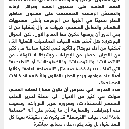
العقبة الخاصة على مستوى العقبة ومراكز الرقابة
والتفتيش الرسمية المتخصصة على مستوى مناطق
الخطر تحديدًا في أغلبها من الوقوف بأعلى مستويات
الاهتمام والتفاعل المستمر، كجهات ما زال يُحمّلها من لا
يعي الدور أن يرفعها لتكون خط الدفاع الأول. لكن السؤال
الجوهري: هل تُمنح هذه الجهات الصلاحيات الفعلية التي
تمكّنها من أداء دورها؟ بالتأكيد نعم. لكنها محاطة في كثير
من الأحيان بحصار من الإجراءات وبشبكة لا تتوقف من
"الاتصالات" و"التوصيات" و"الضغوطات" أو "الطبطبة"
التي تُغلف بعبارة فضفاضة مثل "المصلحة العامة" وكأنها
أصلًا عند مواجهة وردع الخطر بالقانون والأنظمة قد خالفت
المصلحة؟.
هذه العبارة، التي يفترض أن تكون معيارًا لحماية الجميع،
تحولت في كثير من الأحيان إلى مظلة لتبرير الطلب
المستمر للاستثناءات، وضرورة تمرير القرارات، وتخفيف
حدة الإجراءات. والمفارقة أن ما يُقدَّم على أنه "مصلحة
عامة" لدى جهات "التوسط" قد يكون في حقيقته بعيدًا كل
البعد عنها، بل وقد يكون على حسابها مباشرة.