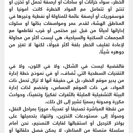
الخطر، سواء خزانات أو ساحات أو أرصفة تحمل أو تخزن أو
تنتج أو تتعامل مع المواد الخطرة كانت أمونيا أو
فوسفوريك أو أرصفة عائمة للمناولة أو نفطية وغيرها في
المناطق الهشة، لقدم عمر ومواصفات بنائها أو سلوك
إداراتها أحيانًا من قبل غير مختص أو قرب تقاطعها مع
المجمعات السكنية والسياحية، هي ليست أكثر من محاولة
لإعادة تغليف الخطر بلغة أكثر قبولًا، لكنها لا تغيّر من
جوهره شيئًا.
فالقضية ليست في الشكل، ولا في اللون، ولا في
التقنيات السطحية التي تُضاف، أو في نموذج خطة إدارة
من يدير موقع الخطر، بل في حقيقة أنها لا تزال تحمل ذات
المواد، في ذات الموقع الحساس، وتخضع لذات إدارة
البيئة التشغيلية المليئة بالثغرات تفكيرًا وتنفيذًا، وحوادث
مكررة ومدونة رسميًا تشير إلى كل ذلك.
من نقطة المباشرة تصنيعًا أو تعدينًا، مرورًا بمراحل النقل،
وصولًا إلى مستودعات التخزين، وانتهاءً بتحميلها على
بواخر الترحيل أو استقبالها لغايات التصنيع، نحن أمام
سلسلة متصلة من المخاطر، لا يمكن فصل حلقاتها أو