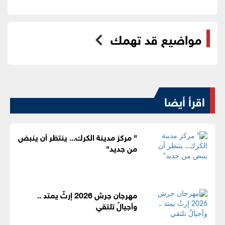
مواضيع قد تهمك
اقرأ أيضا
" مركز مدينة الكرك... ينتظر أن ينبض
من جديد"
مهرجان جرش 2026 إرثٌ يمتد ..
وأجيالٌ تلتقي