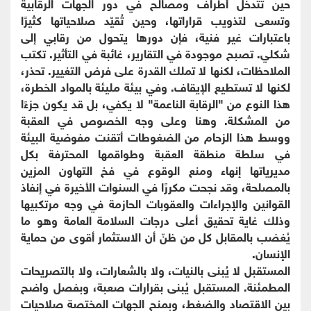
حين تتدخل أطراف ومصالح في دور الجهات الرقابية
وتسعى لتذويب قراراتها، وحين تُقيّد صلاحياتها كثيرًا
باعتبارات غير فنية، فإن دورها يتحول من رقابي إلى
شكلي. تصبح موجودة في التقارير، غائبة في التأثير. تكتب
الملاحظات، لكنها لا تملك القدرة على فرض التغيير. تحذر،
لكنها لا تستطيع الإيقاف. وفي بيئة مليئة بالمواد الخطرة،
هذا النوع من "الرقابة الناعمة" لا يكفي، بل قد يكون جزءًا
من المشكلة. وهنا وعلى وجه الخصوص في العقبة
ووسط هذا الزحام من الضغوطات أتقنت مفوضية البيئة
في سلطة منطقة العقبة وطواقمها المحترفة بكل
مديرياتها إنهاء ومنع الوقوع في فخ التهاون المزين
بالمصلحة، وقد نجحت مكررًا في السنوات الأخيرة في إنفاذ
القوانين والإجراءات والعقوبات الحازمة في وجه مرتكبيها
وذلك غاية تحقيق أعلى درجات السلامة العامة وهو ما
يُغضب بالمقابل كل من ظنّ أن الاستثمار أقوى من حماية
الإنسان.
المستقبل لا يُبنى بالنيات، ولا بالشعارات، ولا بالتصريحات
المطمئنة. المستقبل يُبنى بقرارات صعبة، وبفصل واضح
بين الاقتصاد والضغط، وبمنح الجهات المختصة صلاحيات