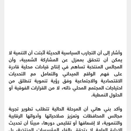
وأشار إلى أن التجارب السياسية الحديثة أثبتت أن التنمية لا
يمكن أن تتحقق بمعزل عن المشاركة الشعبية، وأن
المجالس المنتخبة تساهم في إنتاج قيادات محلية قادرة
على فهم الواقع الميداني والتعامل مع التحديات
الاقتصادية والاجتماعية وفق رؤية تنموية تنطلق من
احتياجات المجتمع المحلي ذاته، لا من القرارات الفوقية أو
الحلول النمطية.
وأكد بني هاني أن المرحلة الحالية تتطلب تطوير تجربة
مجالس المحافظات وتعزيز صلاحياتها وأدواتها الرقابية
والتنموية، لا إضعافها أو تقليص دورها، مبينًا أن تحديث
الإدارة العامة لا يتحقق بإلغاء المؤسسات المنتخبة، بل