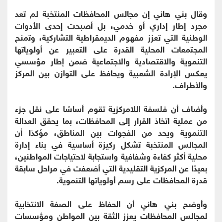
وقال بني هاني إن مجالس المحافظات المنتخبة لم تعد
مجرد إطار إداري أو خدمي، بل أصبحت إحدى الأدوات
الوطنية التي تعزز مفهوم الديمقراطية التشاركية، وتمنح
المجتمعات المحلية القدرة على التعبير عن أولوياتها
التنموية والاقتصادية والاجتماعية ضمن إطار مؤسسي
يعكس الإرادة الشعبية ويحافظ على التوازن بين المركز
والأطراف.
وأضاف أن فلسفة اللامركزية تقوم أساسًا على نقل جزء
من عملية اتخاذ القرار إلى المحافظات، بما يحقق العدالة
التنموية ويحد من الفجوات بين المناطق، مؤكدًا أن
المجالس المنتخبة تشكل ركيزة أساسية في بناء إدارة
محلية أكثر كفاءة وشفافية واستجابة لاحتياجات المواطنين،
بعيدًا عن المركزية التقليدية التي أضعفت في مراحل سابقة
قدرة المحافظات على رسم أولوياتها التنموية.
وأوضح بني هاني أن الحفاظ على الصفة الانتخابية
لمجالس المحافظات يعزز الثقة بين المواطن ومؤسسات