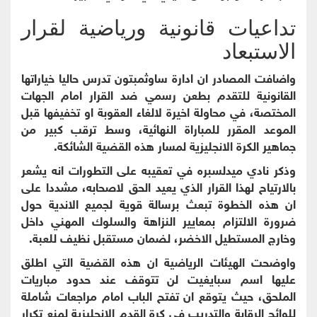
تداعيات قانونية ورياضية لقرار
الاستبعاد
واضافت المصادر ان ادارة ساوثمبتون تدرس حاليا خياراتها
القانونية للتقدم بطعن رسمي ضد القرار امام الجهات
المختصة، في محاولة اخيرة لالغاء العقوبة او تخفيفها قبل
الموعد المقرر للمباراة النهائية، وسط ترقب كبير من
جماهير الكرة الانجليزية لمسار هذه القضية الشائكة.
وذكر نادي ميدلسبره في تعقيبه على التطورات انه يشعر
بالارتياح لهذا القرار الذي يعيد الحق لاصحابه، مشددا على
ان هذه الخطوة تبعث برسالة قوية لجميع الاندية حول
ضرورة الالتزام بمعايير النزاهة والسلوك المهني داخل
وخارج المستطيل الاخضر، لضمان مستقبل نظيف للعبة.
واوضحت الهيئات الرياضية ان هذه القضية التي اطلق
عليها اسم سبايغيت لن تتوقف عند حدود مباريات
الملحق، حيث يتوقع ان تفتح الباب امام مراجعات شاملة
للوائح الرقابة والتدريب في كرة القدم الانجليزية لمنع تكرار