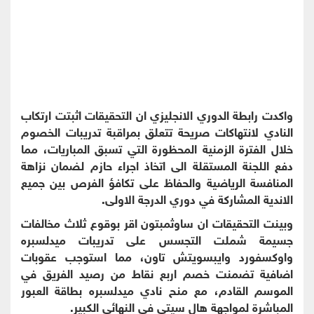
واكدت رابطة الدوري الانجليزي ان التحقيقات اثبتت ارتكاب
النادي لانتهاكات صريحة تتعلق بمراقبة تدريبات الخصوم
خلال الفترة الزمنية المحظورة التي تسبق المباريات، مما
دفع اللجنة المستقلة الى اتخاذ اجراء حازم لضمان نزاهة
المنافسة الرياضية والحفاظ على تكافؤ الفرص بين جميع
الاندية المشاركة في دوري الدرجة الاولى.
وبينت التحقيقات ان ساوثمبتون اقر بوقوع ثلاث مخالفات
جسيمة شملت التجسس على تدريبات ميدلسبره
واوكسفورد وايبسويتش تاون، مما استوجب عقوبات
اضافية تضمنت خصم اربع نقاط من رصيد الفريق في
الموسم القادم، مع منح نادي ميدلسبره بطاقة العبور
المباشرة لمواجهة هال سيتي في النهائي الكبير.