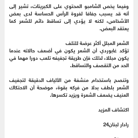
وفيما يخص الشامبو المحتوي على الكبريتات، تشير إلى
أنه قد يسبب جفافا لفروة الرأس الحساسة لدى بعض
الأشخاص، لكنه لا يؤدي إلى تساقط دائم للشعر كما
يعتقد البعض.
الشعر المبلل أكثر عرضة للتلف
تؤكد غابوردي أن الشعر يكون في أضعف حالاته عندما
يكون مبللا، لذلك فإن طريقة تجفيفه تلعب دورا مهما في
الحد من التقصف والتساقط.
وتنصح باستخدام منشفة من الألياف الدقيقة لتجفيف
الشعر بلطف بدلا من فركه بقوة، موضحة أن الاحتكاك
العنيف يضعف الشعرة ويزيد تكسرها.
اكتشاف المزيد
رادار لبنان24