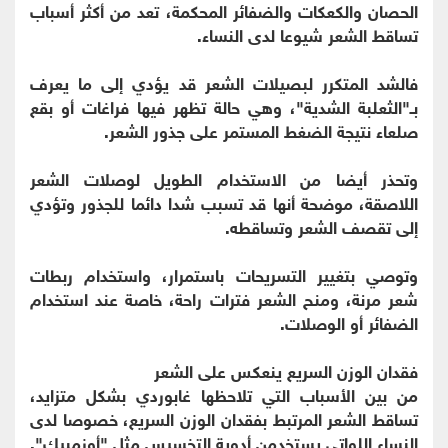
الحصان والكعكات والضفائر المحكمة، تعد من أكثر أسباب
تساقط الشعر شيوعا لدى النساء.
فالشد المتكرر لبصيلات الشعر قد يؤدي إلى ما يعرف
بـ"الثعلبة الشدية"، وهي حالة تظهر فيها فراغات أو بقع
صلعاء نتيجة الضغط المستمر على جذور الشعر.
وتحذر أيضا من الاستخدام الطويل لوصلات الشعر
اللاصقة، موضحة أنها قد تسبب شدا دائما للجذور وتؤدي
إلى تقصف الشعر وتساقطه.
وتوصي بتغيير التسريحات باستمرار، واستخدام ربطات
شعر مرنة، ومنح الشعر فترات راحة، خاصة عند استخدام
الضفائر أو الوصلات.
فقدان الوزن السريع ينعكس على الشعر
من بين الأسباب التي تلاحظها غابوردي بشكل متزايد،
تساقط الشعر المرتبط بفقدان الوزن السريع، خصوصا لدى
النساء اللواتي يستخدمن أدوية التخسيس مثل "أوزمبيك".