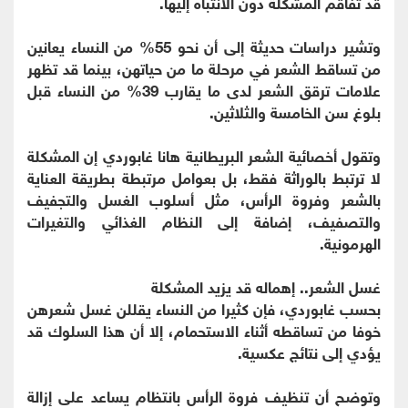
قد تفاقم المشكلة دون الانتباه إليها.
وتشير دراسات حديثة إلى أن نحو 55% من النساء يعانين
من تساقط الشعر في مرحلة ما من حياتهن، بينما قد تظهر
علامات ترقق الشعر لدى ما يقارب 39% من النساء قبل
بلوغ سن الخامسة والثلاثين.
وتقول أخصائية الشعر البريطانية هانا غابوردي إن المشكلة
لا ترتبط بالوراثة فقط، بل بعوامل مرتبطة بطريقة العناية
بالشعر وفروة الرأس، مثل أسلوب الغسل والتجفيف
والتصفيف، إضافة إلى النظام الغذائي والتغيرات
الهرمونية.
غسل الشعر.. إهماله قد يزيد المشكلة
بحسب غابوردي، فإن كثيرا من النساء يقللن غسل شعرهن
خوفا من تساقطه أثناء الاستحمام، إلا أن هذا السلوك قد
يؤدي إلى نتائج عكسية.
وتوضح أن تنظيف فروة الرأس بانتظام يساعد على إزالة