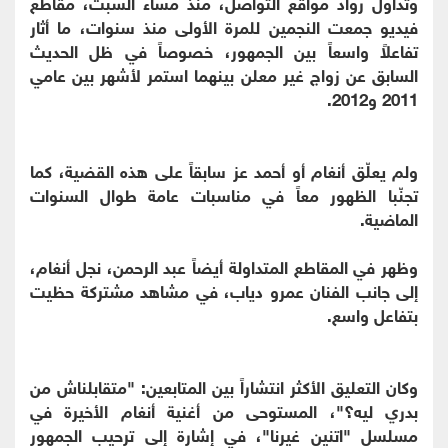
وتداول رواد مواقع التواصل، منذ مساء السبت، مقاطع
فيديو جمعت النجمين للمرة الأولى منذ سنوات، ما أثار
تفاعلاً واسعاً بين الجمهور، خصوصاً في ظل الحديث
السابق عن زواج غير معلن بينهما استمر لأشهر بين عامي
2011 و2012.
ولم يعلّق أنغام أو أحمد عز سابقاً على هذه القضية، كما
تجنّبا الظهور معاً في مناسبات عامة طوال السنوات
الماضية.
وظهر في المقاطع المتداولة أيضاً عبد الرحمن، نجل أنغام،
إلى جانب الفنان عمرو دياب، في مشاهد مشتركة حظيت
بتفاعل واسع.
وكان التعليق الأكثر انتشاراً بين المتابعين: "متقابلناش من
بدري ليه؟"، المستوحى من أغنية أنغام الأخيرة في
مسلسل "اتنين غيرنا"، في إشارة إلى ترحيب الجمهور