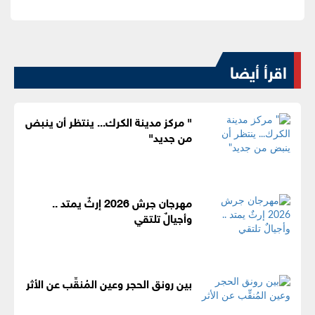
اقرأ أيضا
" مركز مدينة الكرك... ينتظر أن ينبض
من جديد"
مهرجان جرش 2026 إرثٌ يمتد ..
وأجيالٌ تلتقي
بين رونق الحجر وعين المُنقِّب عن الأثر