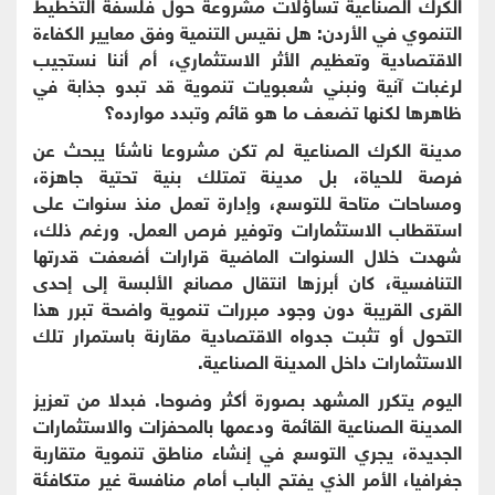
الكرك الصناعية تساؤلات مشروعة حول فلسفة التخطيط
التنموي في الأردن: هل نقيس التنمية وفق معايير الكفاءة
الاقتصادية وتعظيم الأثر الاستثماري، أم أننا نستجيب
لرغبات آنية ونبني شعبويات تنموية قد تبدو جذابة في
ظاهرها لكنها تضعف ما هو قائم وتبدد موارده؟
مدينة الكرك الصناعية لم تكن مشروعا ناشئا يبحث عن
فرصة للحياة، بل مدينة تمتلك بنية تحتية جاهزة،
ومساحات متاحة للتوسع، وإدارة تعمل منذ سنوات على
استقطاب الاستثمارات وتوفير فرص العمل. ورغم ذلك،
شهدت خلال السنوات الماضية قرارات أضعفت قدرتها
التنافسية، كان أبرزها انتقال مصانع الألبسة إلى إحدى
القرى القريبة دون وجود مبررات تنموية واضحة تبرر هذا
التحول أو تثبت جدواه الاقتصادية مقارنة باستمرار تلك
الاستثمارات داخل المدينة الصناعية.
اليوم يتكرر المشهد بصورة أكثر وضوحا. فبدلا من تعزيز
المدينة الصناعية القائمة ودعمها بالمحفزات والاستثمارات
الجديدة، يجري التوسع في إنشاء مناطق تنموية متقاربة
جغرافيا، الأمر الذي يفتح الباب أمام منافسة غير متكافئة